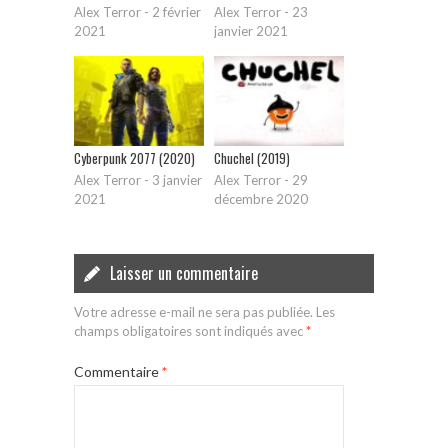
Alex Terror
-
2 février
Alex Terror
-
23
2021
janvier 2021
Cyberpunk 2077 (2020)
Chuchel (2019)
Alex Terror
-
3 janvier
Alex Terror
-
29
2021
décembre 2020
Laisser un commentaire
Votre adresse e-mail ne sera pas publiée.
Les
champs obligatoires sont indiqués avec
*
Commentaire
*