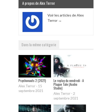
A propos de Alex Terror
Voir les articles de Alex
Terror
→
Dans la même catégorie
Psychonauts 2 (2021)
Le replay du vendredi : A
Plague Tale (Asobo
Alex Terror
-
15
Studio)
septembre 2021
Alex Terror
-
2
septembre 2021