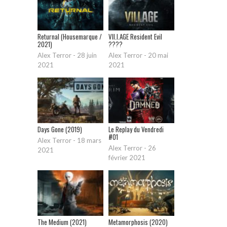
Returnal (Housemarque /
VII.I.AGE Resident Evil
2021)
????
Alex Terror
-
28 juin
Alex Terror
-
20 mai
2021
2021
Days Gone (2019)
Le Replay du Vendredi
#01
Alex Terror
-
18 mars
Alex Terror
-
26
2021
février 2021
The Medium (2021)
Metamorphosis (2020)