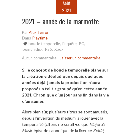
Août
2021
2021 – année de la marmotte
Par
Alex Terror
Dans
Playtime
boucle temporelle
,
Enquête
,
PC
,
point'n'click
,
PS5
,
Xbox
Aucun commentaire
-
Laisser un commentaire
Si le concept de boucle temporelle plane sur
la création vidéoludique depuis quelques
années déjà, jamais la production n’aura
proposé un tel tir groupé qu’en cette année
2021. Chronique d’un jour sans fin dans la vie
d’un gamer.
Alors bien sûr, plusieurs titres se sont amusés,
depuis l’invention du médium, à jouer avec la
temporalité (citons ne serait-ce que
Majora’s
Mask
, épisode canonique de la licence
Zelda
).