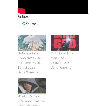
Partager
Partager
Hallucinations
Phil Tippett – «
Collectives 2025 –
Mad God »
Première Partie
25 avril 2023
13 mai 2025
Dans "Cinéma"
Dans "Cinéma"
Nicolas Droin –
« Paranoid Park de
Gus Van Sant »