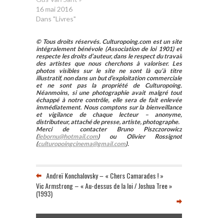
16 mai 2016
Dans "Livres"
© Tous droits réservés. Culturopoing.com est un site
intégralement bénévole (Association de loi 1901) et
respecte les droits d’auteur, dans le respect du travail
des artistes que nous cherchons à valoriser. Les
photos visibles sur le site ne sont là qu’à titre
illustratif, non dans un but d’exploitation commerciale
et ne sont pas la propriété de Culturopoing.
Néanmoins, si une photographie avait malgré tout
échappé à notre contrôle, elle sera de fait enlevée
immédiatement. Nous comptons sur la bienveillance
et vigilance de chaque lecteur – anonyme,
distributeur, attaché de presse, artiste, photographe.
Merci de contacter Bruno Piszczorowicz
(
lebornu@hotmail.com
) ou Olivier Rossignot
(
culturopoingcinema@gmail.com
).
Andreï Konchalovsky – « Chers Camarades ! »
Vic Armstrong – « Au-dessus de la loi / Joshua Tree »
(1993)