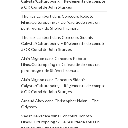
Calysta/Culturopoing – Règlements de compte
à OK Corral de John Sturges
Thomas Lambert
dans
Concours Roboto
Films/Culturopoing : « De l’eau tiède sous un
pont rouge » de Shōhei Imamura
Thomas Lambert
dans
Concours Sidonis
Calysta/Culturopoing – Règlements de compte
à OK Corral de John Sturges
Alain Mignon
dans
Concours Roboto
Films/Culturopoing : « De l’eau tiède sous un
pont rouge » de Shōhei Imamura
Alain Mignon
dans
Concours Sidonis
Calysta/Culturopoing – Règlements de compte
à OK Corral de John Sturges
Arnaud Alary
dans
Christopher Nolan – The
Odyssey
Vedat Belkacem
dans
Concours Roboto
Films/Culturopoing : « De l’eau tiède sous un
pont rouge » de Shōhei Imamura