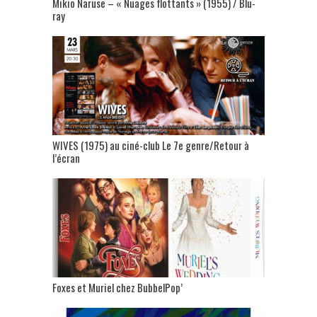
Mikio Naruse – « Nuages flottants » (1955) / Blu-
ray
WIVES (1975) au ciné-club Le 7e genre/Retour à
l’écran
Foxes et Muriel chez BubbelPop’