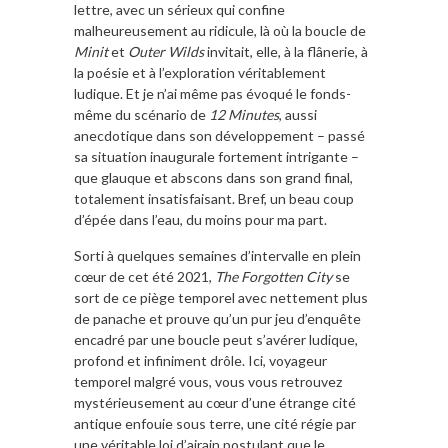
lettre, avec un sérieux qui confine
malheureusement au ridicule, là où la boucle de
Minit
et
Outer Wilds
invitait, elle, à la flânerie, à
la poésie et à l’exploration véritablement
ludique. Et je n’ai même pas évoqué le fonds-
même du scénario de
12 Minutes
, aussi
anecdotique dans son développement – passé
sa situation inaugurale fortement intrigante –
que glauque et abscons dans son grand final,
totalement insatisfaisant. Bref, un beau coup
d’épée dans l’eau, du moins pour ma part.
Sorti à quelques semaines d’intervalle en plein
cœur de cet été 2021,
The Forgotten City
se
sort de ce piège temporel avec nettement plus
de panache et prouve qu’un pur jeu d’enquête
encadré par une boucle peut s’avérer ludique,
profond et infiniment drôle. Ici, voyageur
temporel malgré vous, vous vous retrouvez
mystérieusement au cœur d’une étrange cité
antique enfouie sous terre, une cité régie par
une véritable loi d’airain postulant que le