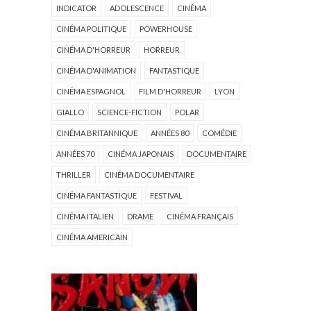
INDICATOR
ADOLESCENCE
CINÉMA
CINÉMA POLITIQUE
POWERHOUSE
CINÉMA D'HORREUR
HORREUR
CINÉMA D'ANIMATION
FANTASTIQUE
CINÉMA ESPAGNOL
FILM D'HORREUR
LYON
GIALLO
SCIENCE-FICTION
POLAR
CINÉMA BRITANNIQUE
ANNÉES 80
COMÉDIE
ANNÉES 70
CINÉMA JAPONAIS
DOCUMENTAIRE
THRILLER
CINÉMA DOCUMENTAIRE
CINÉMA FANTASTIQUE
FESTIVAL
CINÉMA ITALIEN
DRAME
CINÉMA FRANÇAIS
CINÉMA AMERICAIN