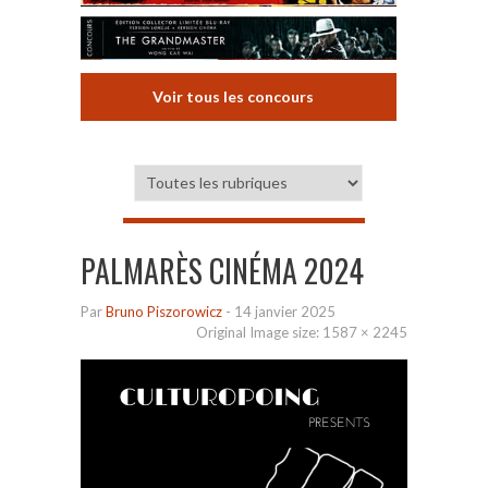
Voir tous les concours
PALMARÈS CINÉMA 2024
Par
Bruno Piszorowicz
-
14 janvier 2025
Original Image size:
1587 × 2245