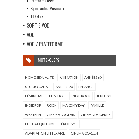
Performances
Spectacles Musicaux
Théâtre
SORTIE VOD
VOD
VOD / PLATEFORME
MOTS-CLEFS
HOMOSEXUALITÉ
ANIMATION
ANNÉES 60
STUDIO CANAL
ANNÉES 90
ENFANCE
FÉMINISME
FILM NOIR
INDIE ROCK
JEUNESSE
INDIE POP
ROCK
MAKE MY DAY
FAMILLE
WESTERN
CINÉMA ANGLAIS
CINÉMA DE GENRE
LE CHAT QUI FUME
ÉROTISME
ADAPTATION LITTÉRAIRE
CINÉMA CORÉEN