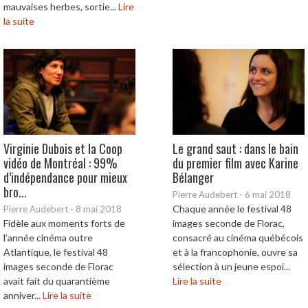
mauvaises herbes, sortie...
Lire
la suite
Virginie Dubois et la Coop
Le grand saut : dans le bain
vidéo de Montréal : 99%
du premier film avec Karine
d’indépendance pour mieux
Bélanger
bro...
Pierre Audebert
-
6 mai 2018
Chaque année le festival 48
Pierre Audebert
-
8 mai 2018
Fidèle aux moments forts de
images seconde de Florac,
l’année cinéma outre
consacré au cinéma québécois
Atlantique, le festival 48
et à la francophonie, ouvre sa
images seconde de Florac
sélection à un jeune espoi...
avait fait du quarantième
Lire la suite
anniver...
Lire la suite