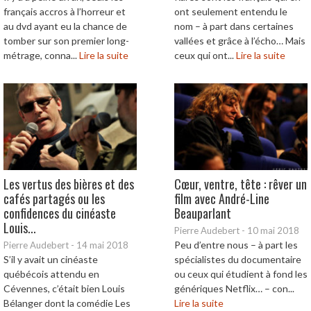
français accros à l’horreur et
ont seulement entendu le
au dvd ayant eu la chance de
nom – à part dans certaines
tomber sur son premier long-
vallées et grâce à l’écho… Mais
métrage, conna...
Lire la suite
ceux qui ont...
Lire la suite
Les vertus des bières et des
Cœur, ventre, tête : rêver un
cafés partagés ou les
film avec André-Line
confidences du cinéaste
Beauparlant
Louis...
Pierre Audebert
-
10 mai 2018
Peu d’entre nous – à part les
Pierre Audebert
-
14 mai 2018
S’il y avait un cinéaste
spécialistes du documentaire
québécois attendu en
ou ceux qui étudient à fond les
Cévennes, c’était bien Louis
génériques Netflix… – con...
Bélanger dont la comédie Les
Lire la suite