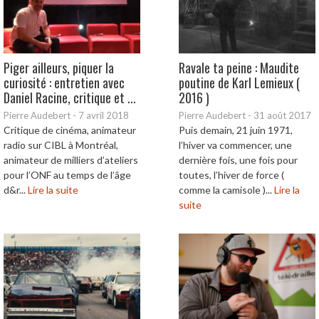
Piger ailleurs, piquer la
Ravale ta peine : Maudite
curiosité : entretien avec
poutine de Karl Lemieux (
Daniel Racine, critique et ...
2016 )
Pierre Audebert
-
7 avril 2018
Pierre Audebert
-
31 août 2017
Critique de cinéma, animateur
Puis demain, 21 juin 1971,
radio sur CIBL à Montréal,
l’hiver va commencer, une
animateur de milliers d’ateliers
dernière fois, une fois pour
pour l’ONF au temps de l’âge
toutes, l’hiver de force (
d&r...
Lire la suite
comme la camisole )...
Lire la
suite