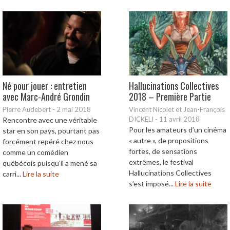
Né pour jouer : entretien
Hallucinations Collectives
avec Marc-André Grondin
2018 – Première Partie
Pierre Audebert
-
2 mai 2018
Vincent Nicolet et Jean-François
DICKELI
-
11 avril 2018
Rencontre avec une véritable
Pour les amateurs d’un cinéma
star en son pays, pourtant pas
« autre », de propositions
forcément repéré chez nous
fortes, de sensations
comme un comédien
extrêmes, le festival
québécois puisqu’il a mené sa
Hallucinations Collectives
carri...
Lire la suite
s’est imposé...
Lire la suite