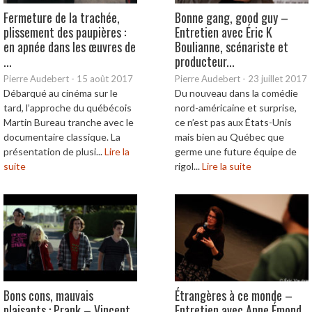
Fermeture de la trachée,
Bonne gang, good guy –
plissement des paupières :
Entretien avec Éric K
en apnée dans les œuvres de
Boulianne, scénariste et
...
producteur...
Pierre Audebert
-
15 août 2017
Pierre Audebert
-
23 juillet 2017
Débarqué au cinéma sur le
Du nouveau dans la comédie
tard, l’approche du québécois
nord-américaine et surprise,
Martin Bureau tranche avec le
ce n’est pas aux États-Unis
documentaire classique. La
mais bien au Québec que
présentation de plusi...
Lire la
germe une future équipe de
suite
rigol...
Lire la suite
Bons cons, mauvais
Étrangères à ce monde –
plaisants : Prank – Vincent
Entretien avec Anne Émond,