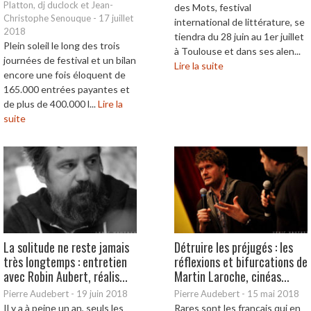
Platton, dj duclock et Jean-
des Mots, festival
Christophe Senouque
-
17 juillet
international de littérature, se
2018
tiendra du 28 juin au 1er juillet
Plein soleil le long des trois
à Toulouse et dans ses alen...
journées de festival et un bilan
Lire la suite
encore une fois éloquent de
165.000 entrées payantes et
de plus de 400.000 l...
Lire la
suite
La solitude ne reste jamais
Détruire les préjugés : les
très longtemps : entretien
réflexions et bifurcations de
avec Robin Aubert, réalis...
Martin Laroche, cinéas...
Pierre Audebert
-
19 juin 2018
Pierre Audebert
-
15 mai 2018
Il y a à peine un an, seuls les
Rares sont les français qui en