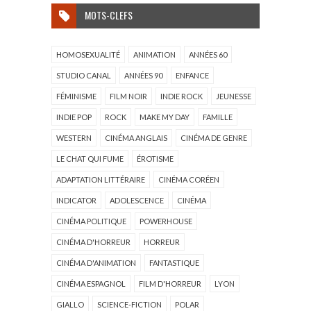
MOTS-CLEFS
HOMOSEXUALITÉ
ANIMATION
ANNÉES 60
STUDIO CANAL
ANNÉES 90
ENFANCE
FÉMINISME
FILM NOIR
INDIE ROCK
JEUNESSE
INDIE POP
ROCK
MAKE MY DAY
FAMILLE
WESTERN
CINÉMA ANGLAIS
CINÉMA DE GENRE
LE CHAT QUI FUME
ÉROTISME
ADAPTATION LITTÉRAIRE
CINÉMA CORÉEN
INDICATOR
ADOLESCENCE
CINÉMA
CINÉMA POLITIQUE
POWERHOUSE
CINÉMA D'HORREUR
HORREUR
CINÉMA D'ANIMATION
FANTASTIQUE
CINÉMA ESPAGNOL
FILM D'HORREUR
LYON
GIALLO
SCIENCE-FICTION
POLAR