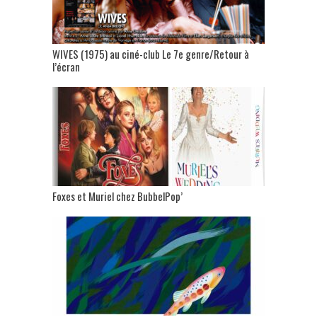
WIVES (1975) au ciné-club Le 7e genre/Retour à
l’écran
Foxes et Muriel chez BubbelPop’