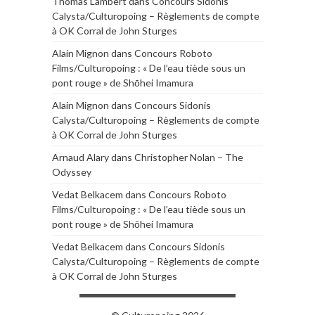
Thomas Lambert
dans
Concours Sidonis
Calysta/Culturopoing – Règlements de compte
à OK Corral de John Sturges
Alain Mignon
dans
Concours Roboto
Films/Culturopoing : « De l’eau tiède sous un
pont rouge » de Shōhei Imamura
Alain Mignon
dans
Concours Sidonis
Calysta/Culturopoing – Règlements de compte
à OK Corral de John Sturges
Arnaud Alary
dans
Christopher Nolan – The
Odyssey
Vedat Belkacem
dans
Concours Roboto
Films/Culturopoing : « De l’eau tiède sous un
pont rouge » de Shōhei Imamura
Vedat Belkacem
dans
Concours Sidonis
Calysta/Culturopoing – Règlements de compte
à OK Corral de John Sturges