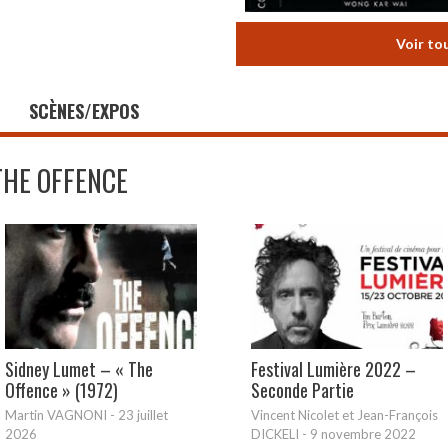
Voir to
SCÈNES/EXPOS
THE OFFENCE
Sidney Lumet – « The
Festival Lumière 2022 –
Offence » (1972)
Seconde Partie
Martin VAGNONI
-
23 juillet
Vincent Nicolet et Jean-François
2026
DICKELI
-
9 novembre 2022