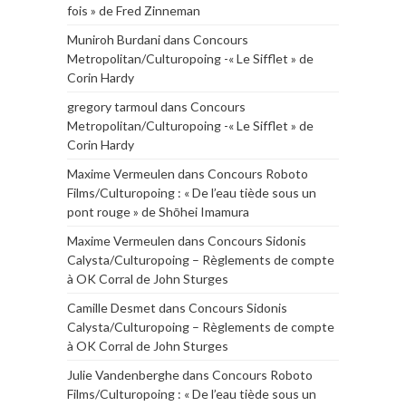
fois » de Fred Zinneman
Muniroh Burdani
dans
Concours
Metropolitan/Culturopoing -« Le Sifflet » de
Corin Hardy
gregory tarmoul
dans
Concours
Metropolitan/Culturopoing -« Le Sifflet » de
Corin Hardy
Maxime Vermeulen
dans
Concours Roboto
Films/Culturopoing : « De l’eau tiède sous un
pont rouge » de Shōhei Imamura
Maxime Vermeulen
dans
Concours Sidonis
Calysta/Culturopoing – Règlements de compte
à OK Corral de John Sturges
Camille Desmet
dans
Concours Sidonis
Calysta/Culturopoing – Règlements de compte
à OK Corral de John Sturges
Julie Vandenberghe
dans
Concours Roboto
Films/Culturopoing : « De l’eau tiède sous un