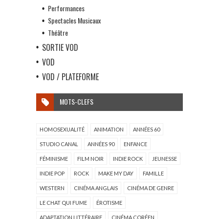
Performances
Spectacles Musicaux
Théâtre
SORTIE VOD
VOD
VOD / PLATEFORME
MOTS-CLEFS
HOMOSEXUALITÉ
ANIMATION
ANNÉES 60
STUDIO CANAL
ANNÉES 90
ENFANCE
FÉMINISME
FILM NOIR
INDIE ROCK
JEUNESSE
INDIE POP
ROCK
MAKE MY DAY
FAMILLE
WESTERN
CINÉMA ANGLAIS
CINÉMA DE GENRE
LE CHAT QUI FUME
ÉROTISME
ADAPTATION LITTÉRAIRE
CINÉMA CORÉEN