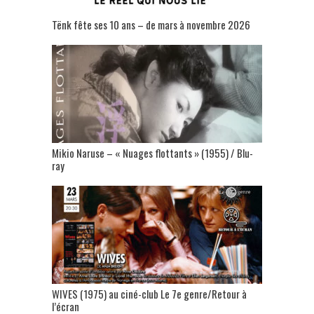
Tënk fête ses 10 ans – de mars à novembre 2026
Mikio Naruse – « Nuages flottants » (1955) / Blu-
ray
WIVES (1975) au ciné-club Le 7e genre/Retour à
l’écran