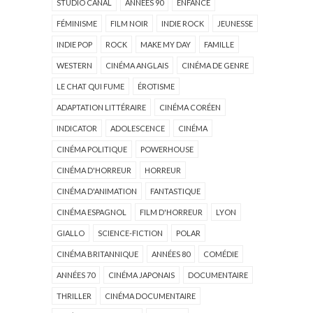
STUDIO CANAL
ANNÉES 90
ENFANCE
FÉMINISME
FILM NOIR
INDIE ROCK
JEUNESSE
INDIE POP
ROCK
MAKE MY DAY
FAMILLE
WESTERN
CINÉMA ANGLAIS
CINÉMA DE GENRE
LE CHAT QUI FUME
ÉROTISME
ADAPTATION LITTÉRAIRE
CINÉMA CORÉEN
INDICATOR
ADOLESCENCE
CINÉMA
CINÉMA POLITIQUE
POWERHOUSE
CINÉMA D'HORREUR
HORREUR
CINÉMA D'ANIMATION
FANTASTIQUE
CINÉMA ESPAGNOL
FILM D'HORREUR
LYON
GIALLO
SCIENCE-FICTION
POLAR
CINÉMA BRITANNIQUE
ANNÉES 80
COMÉDIE
ANNÉES 70
CINÉMA JAPONAIS
DOCUMENTAIRE
THRILLER
CINÉMA DOCUMENTAIRE