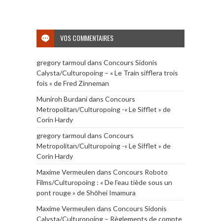
VOS COMMENTAIRES
gregory tarmoul
dans
Concours Sidonis
Calysta/Culturopoing – « Le Train sifflera trois
fois » de Fred Zinneman
Muniroh Burdani
dans
Concours
Metropolitan/Culturopoing -« Le Sifflet » de
Corin Hardy
gregory tarmoul
dans
Concours
Metropolitan/Culturopoing -« Le Sifflet » de
Corin Hardy
Maxime Vermeulen
dans
Concours Roboto
Films/Culturopoing : « De l’eau tiède sous un
pont rouge » de Shōhei Imamura
Maxime Vermeulen
dans
Concours Sidonis
Calysta/Culturopoing – Règlements de compte