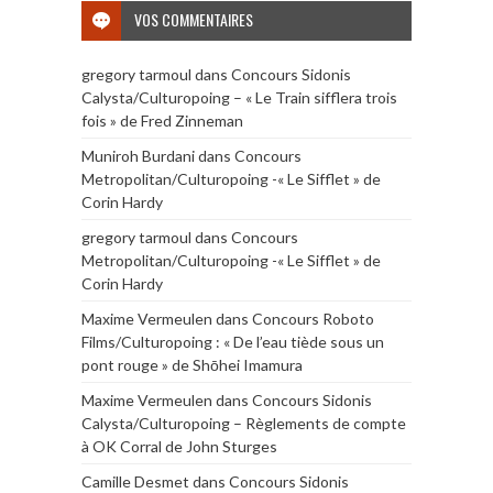
VOS COMMENTAIRES
gregory tarmoul
dans
Concours Sidonis
Calysta/Culturopoing – « Le Train sifflera trois
fois » de Fred Zinneman
Muniroh Burdani
dans
Concours
Metropolitan/Culturopoing -« Le Sifflet » de
Corin Hardy
gregory tarmoul
dans
Concours
Metropolitan/Culturopoing -« Le Sifflet » de
Corin Hardy
Maxime Vermeulen
dans
Concours Roboto
Films/Culturopoing : « De l’eau tiède sous un
pont rouge » de Shōhei Imamura
Maxime Vermeulen
dans
Concours Sidonis
Calysta/Culturopoing – Règlements de compte
à OK Corral de John Sturges
Camille Desmet
dans
Concours Sidonis