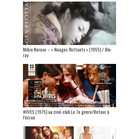
Mikio Naruse – « Nuages flottants » (1955) / Blu-
ray
WIVES (1975) au ciné-club Le 7e genre/Retour à
l’écran