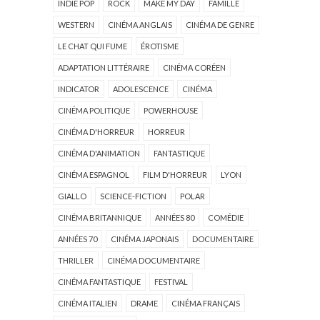
INDIE POP
ROCK
MAKE MY DAY
FAMILLE
WESTERN
CINÉMA ANGLAIS
CINÉMA DE GENRE
LE CHAT QUI FUME
ÉROTISME
ADAPTATION LITTÉRAIRE
CINÉMA CORÉEN
INDICATOR
ADOLESCENCE
CINÉMA
CINÉMA POLITIQUE
POWERHOUSE
CINÉMA D'HORREUR
HORREUR
CINÉMA D'ANIMATION
FANTASTIQUE
CINÉMA ESPAGNOL
FILM D'HORREUR
LYON
GIALLO
SCIENCE-FICTION
POLAR
CINÉMA BRITANNIQUE
ANNÉES 80
COMÉDIE
ANNÉES 70
CINÉMA JAPONAIS
DOCUMENTAIRE
THRILLER
CINÉMA DOCUMENTAIRE
CINÉMA FANTASTIQUE
FESTIVAL
CINÉMA ITALIEN
DRAME
CINÉMA FRANÇAIS