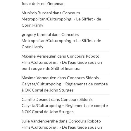
fois » de Fred Zinneman
Muniroh Burdani
dans
Concours
Metropolitan/Culturopoing -« Le Sifflet » de
Corin Hardy
gregory tarmoul
dans
Concours
Metropolitan/Culturopoing -« Le Sifflet » de
Corin Hardy
Maxime Vermeulen
dans
Concours Roboto
Films/Culturopoing : « De l’eau tiède sous un
pont rouge » de Shōhei Imamura
Maxime Vermeulen
dans
Concours Sidonis
Calysta/Culturopoing – Règlements de compte
à OK Corral de John Sturges
Camille Desmet
dans
Concours Sidonis
Calysta/Culturopoing – Règlements de compte
à OK Corral de John Sturges
Julie Vandenberghe
dans
Concours Roboto
Films/Culturopoing : « De l’eau tiède sous un