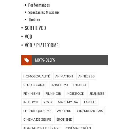
Performances
Spectacles Musicaux
Théâtre
SORTIE VOD
VOD
VOD / PLATEFORME
MOTS-CLEFS
HOMOSEXUALITÉ
ANIMATION
ANNÉES 60
STUDIO CANAL
ANNÉES 90
ENFANCE
FÉMINISME
FILM NOIR
INDIE ROCK
JEUNESSE
INDIE POP
ROCK
MAKE MY DAY
FAMILLE
LE CHAT QUI FUME
WESTERN
CINÉMA ANGLAIS
CINÉMA DE GENRE
ÉROTISME
ADAPTATION LITTÉRAIRE
CINÉMA CORÉEN