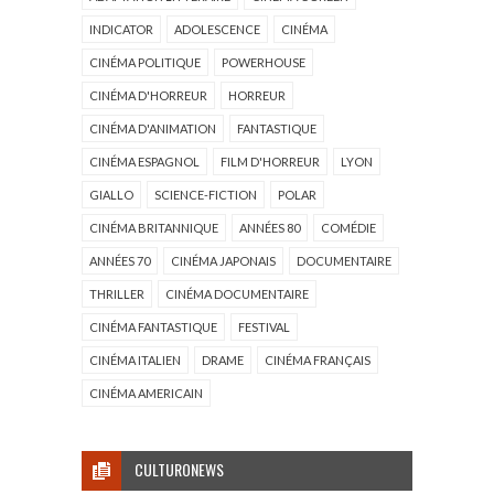
INDICATOR
ADOLESCENCE
CINÉMA
CINÉMA POLITIQUE
POWERHOUSE
CINÉMA D'HORREUR
HORREUR
CINÉMA D'ANIMATION
FANTASTIQUE
CINÉMA ESPAGNOL
FILM D'HORREUR
LYON
GIALLO
SCIENCE-FICTION
POLAR
CINÉMA BRITANNIQUE
ANNÉES 80
COMÉDIE
ANNÉES 70
CINÉMA JAPONAIS
DOCUMENTAIRE
THRILLER
CINÉMA DOCUMENTAIRE
CINÉMA FANTASTIQUE
FESTIVAL
CINÉMA ITALIEN
DRAME
CINÉMA FRANÇAIS
CINÉMA AMERICAIN
CULTURONEWS