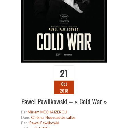
21
Oct
2018
Pawel Pawlikowski – « Cold War »
Par
Miriem MÉGHAÏZEROU
Dans
Cinéma
,
Nouveautés salles
Par :
Pawel Pawlikowki