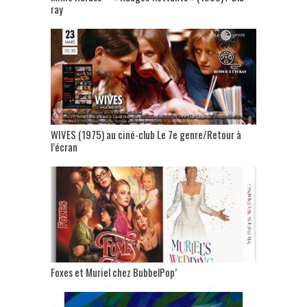
ray
WIVES (1975) au ciné-club Le 7e genre/Retour à
l’écran
Foxes et Muriel chez BubbelPop’