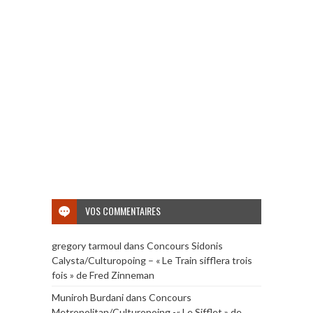
VOS COMMENTAIRES
gregory tarmoul
dans
Concours Sidonis
Calysta/Culturopoing – « Le Train sifflera trois
fois » de Fred Zinneman
Muniroh Burdani
dans
Concours
Metropolitan/Culturopoing -« Le Sifflet » de