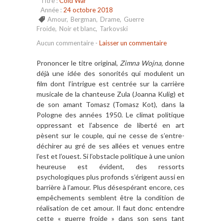
Titre :
Cold War
Année :
24 octobre 2018
Amour
,
Bergman
,
Drame
,
Guerre
Froide
,
Noir et blanc
,
Tarkovski
Aucun commentaire
-
Laisser un commentaire
Prononcer le titre original,
Zimna Wojna,
donne
déjà une idée des sonorités qui modulent un
film dont l’intrigue est centrée sur la carrière
musicale de la chanteuse Zula (Joanna Kulig) et
de son amant Tomasz (Tomasz Kot), dans la
Pologne des années 1950. Le climat politique
oppressant et l’absence de liberté en art
pèsent sur le couple, qui ne cesse de s’entre-
déchirer au gré de ses allées et venues entre
l’est et l’ouest. Si l’obstacle politique à une union
heureuse est évident, des ressorts
psychologiques plus profonds s’érigent aussi en
barrière à l’amour. Plus désespérant encore, ces
empêchements semblent être la condition de
réalisation de cet amour. Il faut donc entendre
cette « guerre froide » dans son sens tant