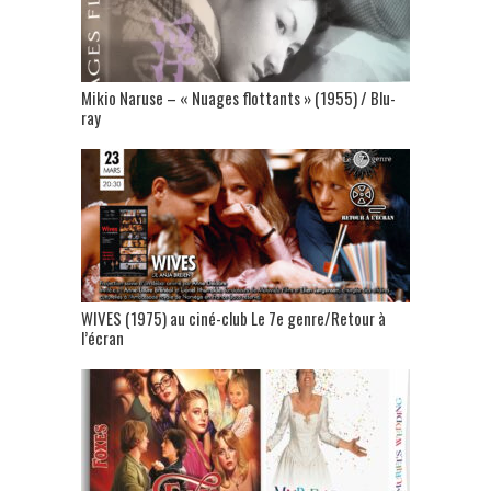
Mikio Naruse – « Nuages flottants » (1955) / Blu-
ray
WIVES (1975) au ciné-club Le 7e genre/Retour à
l’écran