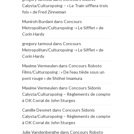
Calysta/Culturopoing – « Le Train sifflera trois
fois » de Fred Zinneman
Muniroh Burdani
dans
Concours
Metropolitan/Culturopoing -« Le Sifflet » de
Corin Hardy
gregory tarmoul
dans
Concours
Metropolitan/Culturopoing -« Le Sifflet » de
Corin Hardy
Maxime Vermeulen
dans
Concours Roboto
Films/Culturopoing : « De l’eau tiède sous un
pont rouge » de Shōhei Imamura
Maxime Vermeulen
dans
Concours Sidonis
Calysta/Culturopoing – Règlements de compte
à OK Corral de John Sturges
Camille Desmet
dans
Concours Sidonis
Calysta/Culturopoing – Règlements de compte
à OK Corral de John Sturges
Julie Vandenberghe
dans
Concours Roboto