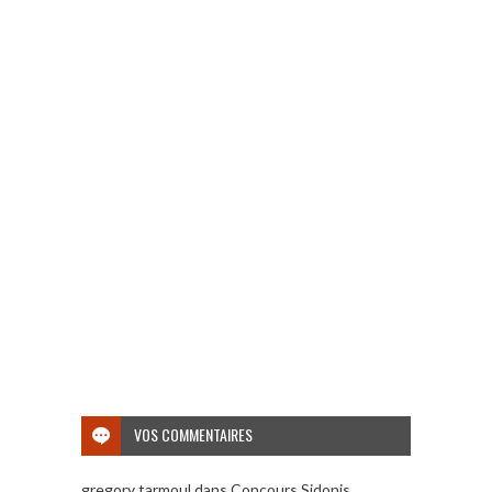
VOS COMMENTAIRES
gregory tarmoul
dans
Concours Sidonis