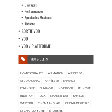
Ouvrages
Performances
Spectacles Musicaux
Théâtre
SORTIE VOD
VOD
VOD / PLATEFORME
MOTS-CLEFS
HOMOSEXUALITÉ
ANIMATION
ANNÉES 60
STUDIO CANAL
ANNÉES 90
ENFANCE
FÉMINISME
FILM NOIR
INDIE ROCK
JEUNESSE
INDIE POP
ROCK
MAKE MY DAY
FAMILLE
WESTERN
CINÉMA ANGLAIS
CINÉMA DE GENRE
LE CHAT QUI FUME
ÉROTISME