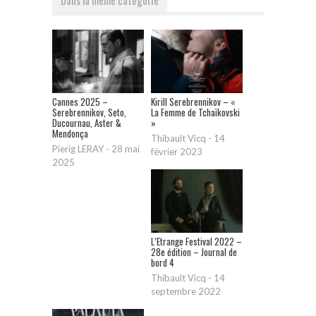
Cannes 2025 –
Kirill Serebrennikov – «
Serebrennikov, Seto,
La Femme de Tchaïkovski
Ducournau, Aster &
»
Mendonça
Thibault Vicq
-
14
Pierig LERAY
-
28 mai
février 2023
2025
L’Etrange Festival 2022 –
28e édition – Journal de
bord 4
Thibault Vicq
-
14
septembre 2022