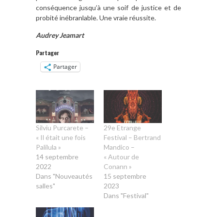
conséquence jusqu’à une soif de justice et de
probité inébranlable. Une vraie réussite.
Audrey Jeamart
Partager
Partager
Silviu Purcarete –
29e Etrange
« Il était une fois
Festival – Bertrand
Palilula »
Mandico –
14 septembre
« Autour de
2022
Conann »
Dans "Nouveautés
15 septembre
salles"
2023
Dans "Festival"