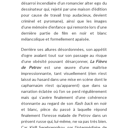
désarroi incendiaire d’un romancier alter ego du
dessinateur qui, rejeté par une maison d’édition
pour cause de travail trop audacieux, devient
criminel et pyromane), ainsi que les images
d’une mémoire d’enfance qui remonte lors d’une
dernière partie de film en noir et blanc
mélancolique et formellement apaisée.
Derrière ses allures désordonnées, son appétit
d’ogre avalant tout sur son passage au risque
d’une obésité pouvant désarçonner,
La Fièvre
de Petrov
est une œuvre d’une maîtrise
impressionnante, tant visuellement (rien n’est
laissé au hasard dans une mise en scène dont le
capharnaüm n’est qu’apparent) que dans sa
narration éclatée où l’on se perd régulièrement
mais qui s’avère finalement d’une cohérence
étonnante au regard de son
flash back
en noir
et blanc, pièce du passé à laquelle répond
finalement l’ivresse malade de Petrov dans un
présent russe qui, lui-même, ne va pas très bien.
Car Kirill Serebrennikov, par l’intermédiaire de