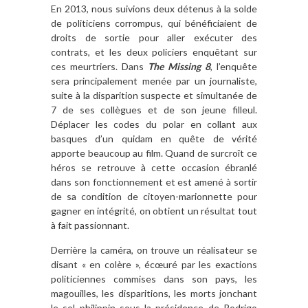
En 2013, nous suivions deux détenus à la solde
de politiciens corrompus, qui bénéficiaient de
droits de sortie pour aller exécuter des
contrats, et les deux policiers enquêtant sur
ces meurtriers. Dans
The Missing 8
, l’enquête
sera principalement menée par un journaliste,
suite à la disparition suspecte et simultanée de
7 de ses collègues et de son jeune filleul.
Déplacer les codes du polar en collant aux
basques d’un quidam en quête de vérité
apporte beaucoup au film. Quand de surcroît ce
héros se retrouve à cette occasion ébranlé
dans son fonctionnement et est amené à sortir
de sa condition de citoyen-marionnette pour
gagner en intégrité, on obtient un résultat tout
à fait passionnant.
Derrière la caméra, on trouve un réalisateur se
disant « en colère », écœuré par les exactions
politiciennes commises dans son pays, les
magouilles, les disparitions, les morts jonchant
le sol philippin sous la présidence de Rodrigo