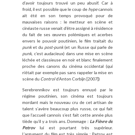
d’avoir toujours trouvé un peu abusif. Car à
froid, il est possible que le coup de
hype
cannois
ait été en son temps provoqué pour de
mauvaises raisons : le metteur en scène et
cinéaste russe venait d’être assigné à résidence
du fait de ses œuvres polémiques et acerbes
envers le pouvoir poutinien, le film traitait du
punk
et du
post-punk
(et un Russe qui parle de
punk
, c’est audacieux) dans une mise en scène
léchée et classieuse en noir et blanc finalement
proche des canons du cinéma occidental (qui
n’était par exemple pas sans rappeler la mise en
scène du
Control
d’Anton Corbijn [2007])
Serebrennikov est toujours ennuyé par le
régime poutinien, son cinéma est toujours
mordant mais le nouveau cru de cet artisan de
talent s’avère beaucoup plus russe, ce qui fait
que l’accueil cannois s’est fait cette année plus
tiède qu’il y a trois ans. Dommage :
La Fièvre de
Petrov
lui est pourtant très supérieur.
L’argument du film est très simple : Petrov est