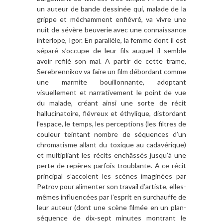
un auteur de bande dessinée qui, malade de la
grippe et méchamment enfiévré, va vivre une
nuit de sévère beuverie avec une connaissance
interlope, Igor. En parallèle, la femme dont il est
séparé s’occupe de leur fils auquel il semble
avoir refilé son mal. A partir de cette trame,
Serebrennikov va faire un film débordant comme
une marmite bouillonnante, adoptant
visuellement et narrativement le point de vue
du malade, créant ainsi une sorte de récit
hallucinatoire, fiévreux et éthylique, distordant
l’espace, le temps, les perceptions (les filtres de
couleur teintant nombre de séquences d’un
chromatisme allant du toxique au cadavérique)
et multipliant les récits enchâssés jusqu’à une
perte de repères parfois troublante. A ce récit
principal s’accolent les scènes imaginées par
Petrov pour alimenter son travail d’artiste, elles-
mêmes influencées par l’esprit en surchauffe de
leur auteur (dont une scène filmée en un plan-
séquence de dix-sept minutes montrant le