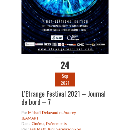
24
Sep
2021
L’Etrange Festival 2021 – Journal
de bord – 7
Par
Michaël Delavaud et Audrey
JEAMART
Dans
Cinéma
,
Evénements
Par :
Erik Matti
,
Kirill Serebrennikov
,