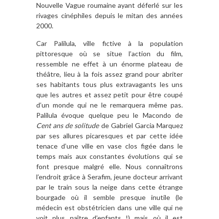
Nouvelle Vague roumaine ayant déferlé sur les
rivages cinéphiles depuis le mitan des années
2000.
Car Palilula, ville fictive à la population
pittoresque où se situe l’action du film,
ressemble ne effet à un énorme plateau de
théâtre, lieu à la fois assez grand pour abriter
ses habitants tous plus extravagants les uns
que les autres et assez petit pour être coupé
d’un monde qui ne le remarquera même pas.
Palilula évoque quelque peu le Macondo de
Cent ans de solitude
de Gabriel Garcia Marquez
par ses allures picaresques et par cette idée
tenace d’une ville en vase clos figée dans le
temps mais aux constantes évolutions qui se
font presque malgré elle. Nous connaîtrons
l’endroit grâce à Serafim, jeune docteur arrivant
par le train sous la neige dans cette étrange
bourgade où il semble presque inutile (le
médecin est obstétricien dans une ville qui ne
voit plus naître d’enfants !) mais où il est