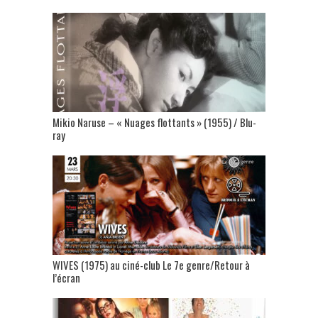
Mikio Naruse – « Nuages flottants » (1955) / Blu-
ray
WIVES (1975) au ciné-club Le 7e genre/Retour à
l’écran