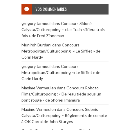
VOS COMMENTAIRES
gregory tarmoul
dans
Concours Sidonis
Calysta/Culturopoing – « Le Train sifflera trois
fois » de Fred Zinneman
Muniroh Burdani
dans
Concours
Metropolitan/Culturopoing -« Le Sifflet » de
Corin Hardy
gregory tarmoul
dans
Concours
Metropolitan/Culturopoing -« Le Sifflet » de
Corin Hardy
Maxime Vermeulen
dans
Concours Roboto
Films/Culturopoing : « De l’eau tiède sous un
pont rouge » de Shōhei Imamura
Maxime Vermeulen
dans
Concours Sidonis
Calysta/Culturopoing – Règlements de compte
à OK Corral de John Sturges