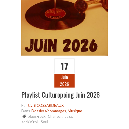
17
Juin
2026
Playlist Culturopoing Juin 2026
Par
Cyril COSSARDEAUX
Dans
Dossiers/hommages
,
Musique
blues-rock
,
Chanson
,
Jazz
,
rock'n'roll
,
Soul