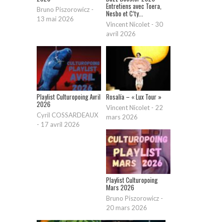
Entretiens avec Toera,
Bruno Piszorowicz
-
Nesbo et C’ty...
13 mai 2026
Vincent Nicolet
-
30
avril 2026
Playlist Culturopoing Avril
Rosalía – « Lux Tour »
2026
Vincent Nicolet
-
22
Cyril COSSARDEAUX
mars 2026
-
17 avril 2026
Playlist Culturopoing
Mars 2026
Bruno Piszorowicz
-
20 mars 2026