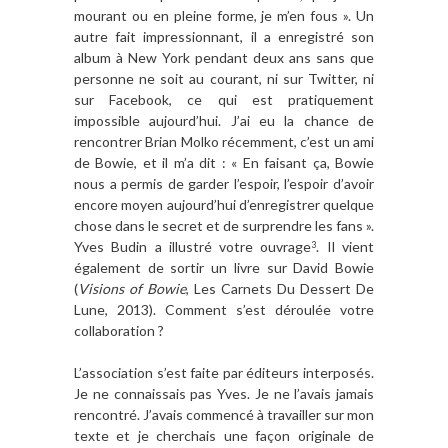
mourant ou en pleine forme, je m’en fous ». Un
autre fait impressionnant, il a enregistré son
album à New York pendant deux ans sans que
personne ne soit au courant, ni sur Twitter, ni
sur Facebook, ce qui est pratiquement
impossible aujourd’hui. J’ai eu la chance de
rencontrer Brian Molko récemment, c’est un ami
de Bowie, et il m’a dit : « En faisant ça, Bowie
nous a permis de garder l’espoir, l’espoir d’avoir
encore moyen aujourd’hui d’enregistrer quelque
chose dans le secret et de surprendre les fans ».
Yves Budin a illustr
é
votre ouvrage
. Il vient
3
également de sortir un livre sur David Bowie
(
Visions of Bowie
, Les Carnets Du Dessert De
Lune, 2013). Comment s
’est d
éroul
ée votre
collaboration ?
L’association s’est faite par éditeurs interposés.
Je ne connaissais pas Yves. Je ne l’avais jamais
rencontré. J’avais commencé à travailler sur mon
texte et je cherchais une façon originale de