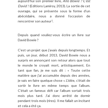
aujourd
’hui son premier livre,
Allo Bowie
? C’est
David !
(Editions Lamiroy, 2013). La sortie de cet
ouvrage, qui se pr
ésente sous la forme d
’un
ab
éc
édaire, nous a donn
é
l
’occasion de
rencontrer son auteur
.
1
Depuis quand vouliez-vous
écrire un livre sur
David Bowie ?
C’est un projet que j’avais depuis longtemps. Et
puis, un jour, début 2013, David Bowie nous a
surpris en annonçant son retour alors que tout
le monde le croyait mort, artistiquement. En
tant que fan, je me suis dit : « Toute cette
matière que j’ai accumulée depuis des années,
je vais en faire quelque chose ». L’idée, c’était de
sortir le livre en même temps que l’album.
C’était un fameux défi car l’album sortait trois
mois plus tard. J’ai donc arrêté de dormir
pendant trois mois (rires). Il me fallait un incitant
et cela a été ça.