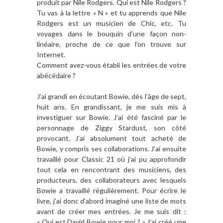
produit par Nile Rodgers. Qui est Nile Rodgers ?
Tu vas à la lettre « N » et tu apprends que Nile
Rodgers est un musicien de Chic, etc. Tu
voyages dans le bouquin d’une façon non-
linéaire, proche de ce que l’on trouve sur
Internet.
Comment avez-vous
établi les entr
ées de votre
ab
éc
édaire ?
J’ai grandi en écoutant Bowie, dès l’âge de sept,
huit ans. En grandissant, je me suis mis à
investiguer sur Bowie. J’ai été fasciné par le
personnage de Ziggy Stardust, son côté
provocant. J’ai absolument tout acheté de
Bowie, y compris ses collaborations. J’ai ensuite
travaillé pour Classic 21 où j’ai pu approfondir
tout cela en rencontrant des musiciens, des
producteurs, des collaborateurs avec lesquels
Bowie a travaillé régulièrement. Pour écrire le
livre, j’ai donc d’abord imaginé une liste de mots
avant de créer mes entrées. Je me suis dit :
« Qui est David Bowie pour moi ? » J’ai créé une