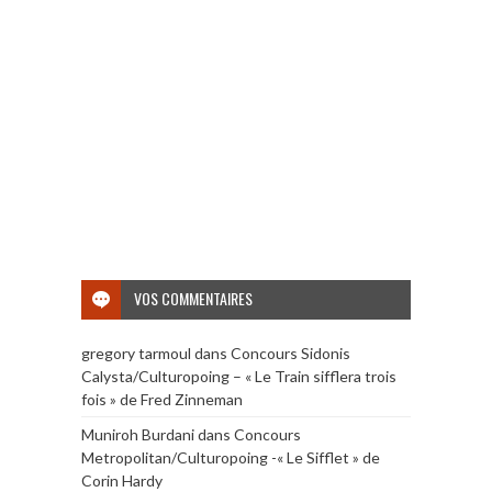
VOS COMMENTAIRES
gregory tarmoul
dans
Concours Sidonis
Calysta/Culturopoing – « Le Train sifflera trois
fois » de Fred Zinneman
Muniroh Burdani
dans
Concours
Metropolitan/Culturopoing -« Le Sifflet » de
Corin Hardy