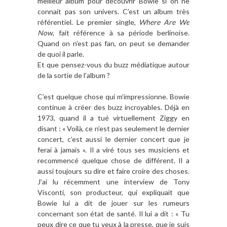
meilleur album pour découvrir Bowie si on ne
connait pas son univers. C’est un album très
référentiel. Le premier single,
Where Are We
Now
, fait référence à sa période berlinoise.
Quand on n’est pas fan, on peut se demander
de quoi il parle.
Et que pensez-vous du buzz m
édiatique autour
de la sortie de l
’album ?
C’est quelque chose qui m’impressionne. Bowie
continue à créer des buzz incroyables. Déjà en
1973, quand il a tué virtuellement Ziggy en
disant : « Voilà, ce n’est pas seulement le dernier
concert, c’est aussi le dernier concert que je
ferai à jamais ». Il a viré tous ses musiciens et
recommencé quelque chose de différent. Il a
aussi toujours su dire et faire croire des choses.
J’ai lu récemment une interview de Tony
Visconti, son producteur, qui expliquait que
Bowie lui a dit de jouer sur les rumeurs
concernant son état de santé. Il lui a dit : « Tu
peux dire ce que tu veux à la presse, que je suis