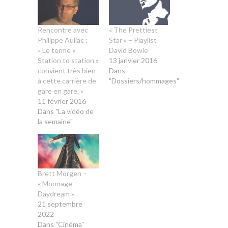
Rencontre avec
« The Prettiest
Philippe Auliac :
Star » – Playlist
« Le terme «
David Bowie
Station to station »
13 janvier 2016
convient très bien
Dans
à cette carrière de
"Dossiers/hommages"
gare en gare. »
11 février 2016
Dans "La vidéo de
la semaine"
Brett Morgen –
« Moonage
Daydream »
21 septembre
2022
Dans "Cinéma"