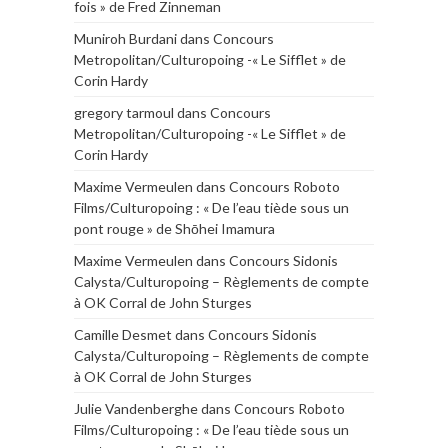
fois » de Fred Zinneman
Muniroh Burdani
dans
Concours
Metropolitan/Culturopoing -« Le Sifflet » de
Corin Hardy
gregory tarmoul
dans
Concours
Metropolitan/Culturopoing -« Le Sifflet » de
Corin Hardy
Maxime Vermeulen
dans
Concours Roboto
Films/Culturopoing : « De l’eau tiède sous un
pont rouge » de Shōhei Imamura
Maxime Vermeulen
dans
Concours Sidonis
Calysta/Culturopoing – Règlements de compte
à OK Corral de John Sturges
Camille Desmet
dans
Concours Sidonis
Calysta/Culturopoing – Règlements de compte
à OK Corral de John Sturges
Julie Vandenberghe
dans
Concours Roboto
Films/Culturopoing : « De l’eau tiède sous un