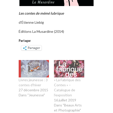
Les contes de mémé lubrique
d’Étienne Liebig
Éditions La Musardine (2014)
Partager
Partager
Livres jeunesse : 3
« La Fabrique des
contes d’hiver
Contes » –
27 décembre 2015
Catalogue de
Dans "Jeunesse"
l’exposition
16 juillet 2019
Dans "Beaux Arts
et Photographie"