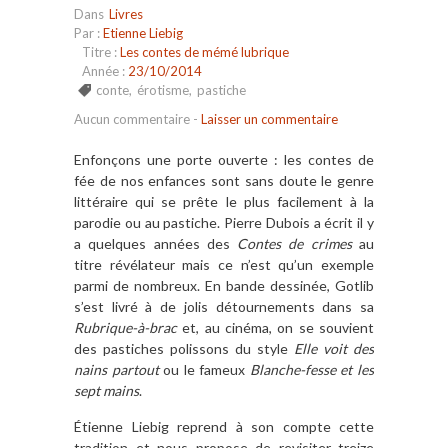
Dans
Livres
Par :
Etienne Liebig
Titre :
Les contes de mémé lubrique
Année :
23/10/2014
conte
,
érotisme
,
pastiche
Aucun commentaire
-
Laisser un commentaire
Enfonçons une porte ouverte : les contes de
fée de nos enfances sont sans doute le genre
littéraire qui se prête le plus facilement à la
parodie ou au pastiche. Pierre Dubois a écrit il y
a quelques années des
Contes de crimes
au
titre révélateur mais ce n’est qu’un exemple
parmi de nombreux. En bande dessinée, Gotlib
s’est livré à de jolis détournements dans sa
Rubrique-à-brac
et, au cinéma, on se souvient
des pastiches polissons du style
Elle voit des
nains partout
ou le fameux
Blanche-fesse et les
sept mains
.
Étienne Liebig reprend à son compte cette
tradition et nous propose de revisiter treize