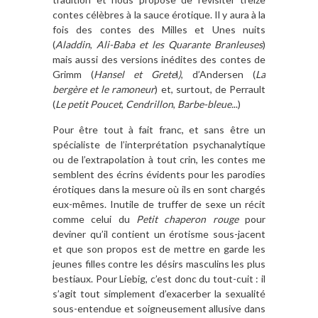
contes célèbres à la sauce érotique. Il y aura à la
fois des contes des Milles et Unes nuits
(
Aladdin
,
Ali-Baba et les Quarante Branleuses
)
mais aussi des versions inédites des contes de
Grimm (
Hansel et Grete
l
)
, d’Andersen (
La
bergère et le ramoneur
) et, surtout, de Perrault
(
Le petit Poucet
,
Cendrillon
,
Barbe-bleue.
..)
Pour être tout à fait franc, et sans être un
spécialiste de l’interprétation psychanalytique
ou de l’extrapolation à tout crin, les contes me
semblent des écrins évidents pour les parodies
érotiques dans la mesure où ils en sont chargés
eux-mêmes. Inutile de truffer de sexe un récit
comme celui du
Petit chaperon rouge
pour
deviner qu’il contient un érotisme sous-jacent
et que son propos est de mettre en garde les
jeunes filles contre les désirs masculins les plus
bestiaux. Pour Liebig, c’est donc du tout-cuit : il
s’agit tout simplement d’exacerber la sexualité
sous-entendue et soigneusement allusive dans