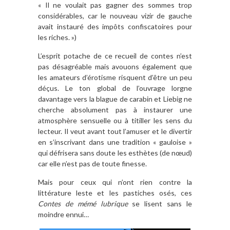
« Il ne voulait pas gagner des sommes trop
considérables, car le nouveau vizir de gauche
avait instauré des impôts confiscatoires pour
les riches. »)
L’esprit potache de ce recueil de contes n’est
pas désagréable mais avouons également que
les amateurs d’érotisme risquent d’être un peu
déçus. Le ton global de l’ouvrage lorgne
davantage vers la blague de carabin et Liebig ne
cherche absolument pas à instaurer une
atmosphère sensuelle ou à titiller les sens du
lecteur. Il veut avant tout l’amuser et le divertir
en s’inscrivant dans une tradition « gauloise »
qui défrisera sans doute les esthètes (de nœud)
car elle n’est pas de toute finesse.
Mais pour ceux qui n’ont rien contre la
littérature leste et les pastiches osés, ces
Contes de mémé lubrique
se lisent sans le
moindre ennui…