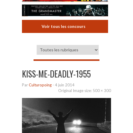
Voir tous les concours
KISS-ME-DEADLY-1955
Par
Culturopoing
-
4 juin 2014
Original Image size:
500 × 300