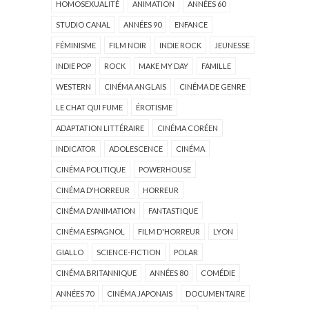
HOMOSEXUALITÉ
ANIMATION
ANNÉES 60
STUDIO CANAL
ANNÉES 90
ENFANCE
FÉMINISME
FILM NOIR
INDIE ROCK
JEUNESSE
INDIE POP
ROCK
MAKE MY DAY
FAMILLE
WESTERN
CINÉMA ANGLAIS
CINÉMA DE GENRE
LE CHAT QUI FUME
ÉROTISME
ADAPTATION LITTÉRAIRE
CINÉMA CORÉEN
INDICATOR
ADOLESCENCE
CINÉMA
CINÉMA POLITIQUE
POWERHOUSE
CINÉMA D'HORREUR
HORREUR
CINÉMA D'ANIMATION
FANTASTIQUE
CINÉMA ESPAGNOL
FILM D'HORREUR
LYON
GIALLO
SCIENCE-FICTION
POLAR
CINÉMA BRITANNIQUE
ANNÉES 80
COMÉDIE
ANNÉES 70
CINÉMA JAPONAIS
DOCUMENTAIRE