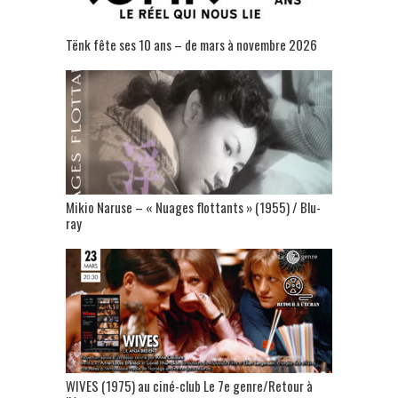
Tënk fête ses 10 ans – de mars à novembre 2026
Mikio Naruse – « Nuages flottants » (1955) / Blu-
ray
WIVES (1975) au ciné-club Le 7e genre/Retour à