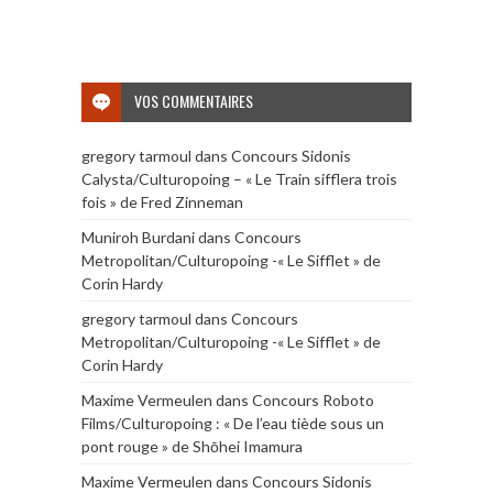
VOS COMMENTAIRES
gregory tarmoul
dans
Concours Sidonis
Calysta/Culturopoing – « Le Train sifflera trois
fois » de Fred Zinneman
Muniroh Burdani
dans
Concours
Metropolitan/Culturopoing -« Le Sifflet » de
Corin Hardy
gregory tarmoul
dans
Concours
Metropolitan/Culturopoing -« Le Sifflet » de
Corin Hardy
Maxime Vermeulen
dans
Concours Roboto
Films/Culturopoing : « De l’eau tiède sous un
pont rouge » de Shōhei Imamura
Maxime Vermeulen
dans
Concours Sidonis