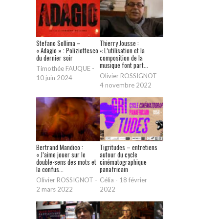
Stefano Sollima –
Thierry Jousse :
« Adagio » : Poliziottesco
« L’utilisation et la
du dernier soir
composition de la
musique font part...
Timothée FAUQUE
-
Olivier ROSSIGNOT
-
10 juin 2024
4 novembre 2022
Bertrand Mandico :
Tigritudes – entretiens
« J’aime jouer sur le
autour du cycle
double-sens des mots et
cinématographique
la confus...
panafricain
Olivier ROSSIGNOT
-
Célia
-
18 février
2 mars 2022
2022