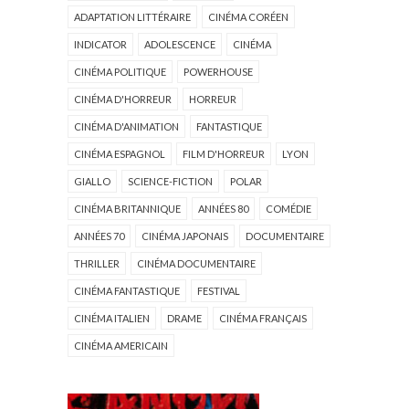
ADAPTATION LITTÉRAIRE
CINÉMA CORÉEN
INDICATOR
ADOLESCENCE
CINÉMA
CINÉMA POLITIQUE
POWERHOUSE
CINÉMA D'HORREUR
HORREUR
CINÉMA D'ANIMATION
FANTASTIQUE
CINÉMA ESPAGNOL
FILM D'HORREUR
LYON
GIALLO
SCIENCE-FICTION
POLAR
CINÉMA BRITANNIQUE
ANNÉES 80
COMÉDIE
ANNÉES 70
CINÉMA JAPONAIS
DOCUMENTAIRE
THRILLER
CINÉMA DOCUMENTAIRE
CINÉMA FANTASTIQUE
FESTIVAL
CINÉMA ITALIEN
DRAME
CINÉMA FRANÇAIS
CINÉMA AMERICAIN