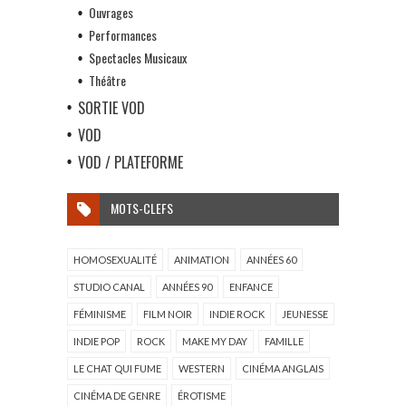
Ouvrages
Performances
Spectacles Musicaux
Théâtre
SORTIE VOD
VOD
VOD / PLATEFORME
MOTS-CLEFS
HOMOSEXUALITÉ
ANIMATION
ANNÉES 60
STUDIO CANAL
ANNÉES 90
ENFANCE
FÉMINISME
FILM NOIR
INDIE ROCK
JEUNESSE
INDIE POP
ROCK
MAKE MY DAY
FAMILLE
LE CHAT QUI FUME
WESTERN
CINÉMA ANGLAIS
CINÉMA DE GENRE
ÉROTISME