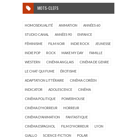
MOTS-CLEFS
HOMOSEXUALITÉ
ANIMATION
ANNÉES 60
STUDIO CANAL
ANNÉES 90
ENFANCE
FÉMINISME
FILM NOIR
INDIE ROCK
JEUNESSE
INDIE POP
ROCK
MAKE MY DAY
FAMILLE
WESTERN
CINÉMA ANGLAIS
CINÉMA DE GENRE
LE CHAT QUI FUME
ÉROTISME
ADAPTATION LITTÉRAIRE
CINÉMA CORÉEN
INDICATOR
ADOLESCENCE
CINÉMA
CINÉMA POLITIQUE
POWERHOUSE
CINÉMA D'HORREUR
HORREUR
CINÉMA D'ANIMATION
FANTASTIQUE
CINÉMA ESPAGNOL
FILM D'HORREUR
LYON
GIALLO
SCIENCE-FICTION
POLAR