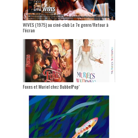
WIVES (1975) au ciné-club Le 7e genre/Retour à
l’écran
Foxes et Muriel chez BubbelPop’