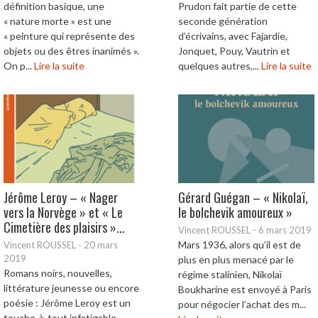
définition basique, une
Prudon fait partie de cette
« nature morte » est une
seconde génération
« peinture qui représente des
d’écrivains, avec Fajardie,
objets ou des êtres inanimés ».
Jonquet, Pouy, Vautrin et
On p...
Lire la suite
quelques autres,...
Lire la suite
Jérôme Leroy – « Nager
Gérard Guégan – « Nikolaï,
vers la Norvège » et « Le
le bolchevik amoureux »
Cimetière des plaisirs »...
Vincent ROUSSEL
-
6 mars 2019
Mars 1936, alors qu’il est de
Vincent ROUSSEL
-
20 mars
2019
plus en plus menacé par le
Romans noirs, nouvelles,
régime stalinien, Nikolaï
littérature jeunesse ou encore
Boukharine est envoyé à Paris
poésie : Jérôme Leroy est un
pour négocier l’achat des m...
touche-à-tout infatigable.