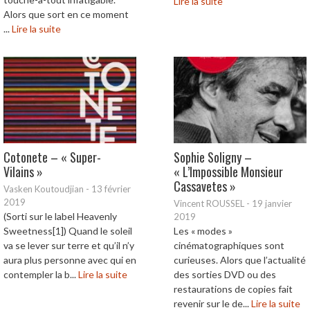
Lire la suite
Alors que sort en ce moment
...
Lire la suite
Cotonete – « Super-
Sophie Soligny –
Vilains »
« L’Impossible Monsieur
Cassavetes »
Vasken Koutoudjian
-
13 février
2019
Vincent ROUSSEL
-
19 janvier
(Sorti sur le label Heavenly
2019
Sweetness[1]) Quand le soleil
Les « modes »
va se lever sur terre et qu’il n’y
cinématographiques sont
aura plus personne avec qui en
curieuses. Alors que l’actualité
contempler la b...
Lire la suite
des sorties DVD ou des
restaurations de copies fait
revenir sur le de...
Lire la suite