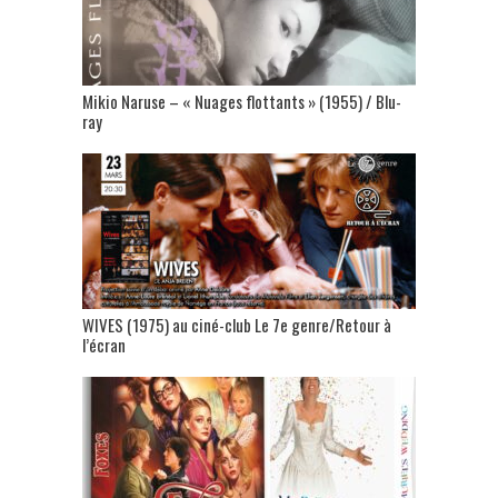
Mikio Naruse – « Nuages flottants » (1955) / Blu-
ray
WIVES (1975) au ciné-club Le 7e genre/Retour à
l’écran