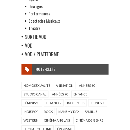
Ouvrages
Performances
Spectacles Musicaux
Théâtre
SORTIE VOD
VOD
VOD / PLATEFORME
MOTS-CLEFS
HOMOSEXUALITÉ
ANIMATION
ANNÉES 60
STUDIO CANAL
ANNÉES 90
ENFANCE
FÉMINISME
FILM NOIR
INDIE ROCK
JEUNESSE
INDIE POP
ROCK
MAKE MY DAY
FAMILLE
WESTERN
CINÉMA ANGLAIS
CINÉMA DE GENRE
LE CHAT QUI FUME
ÉROTISME