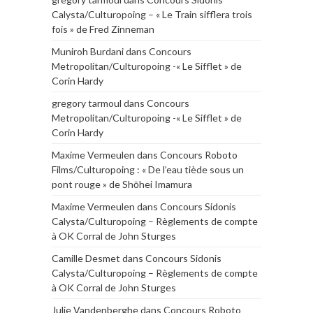
Calysta/Culturopoing – « Le Train sifflera trois
fois » de Fred Zinneman
Muniroh Burdani
dans
Concours
Metropolitan/Culturopoing -« Le Sifflet » de
Corin Hardy
gregory tarmoul
dans
Concours
Metropolitan/Culturopoing -« Le Sifflet » de
Corin Hardy
Maxime Vermeulen
dans
Concours Roboto
Films/Culturopoing : « De l’eau tiède sous un
pont rouge » de Shōhei Imamura
Maxime Vermeulen
dans
Concours Sidonis
Calysta/Culturopoing – Règlements de compte
à OK Corral de John Sturges
Camille Desmet
dans
Concours Sidonis
Calysta/Culturopoing – Règlements de compte
à OK Corral de John Sturges
Julie Vandenberghe
dans
Concours Roboto