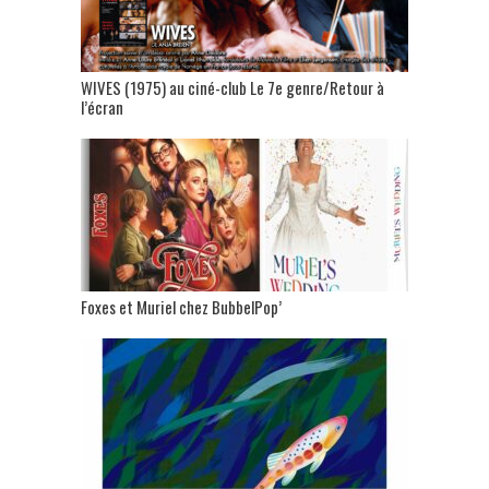
WIVES (1975) au ciné-club Le 7e genre/Retour à
l’écran
Foxes et Muriel chez BubbelPop’