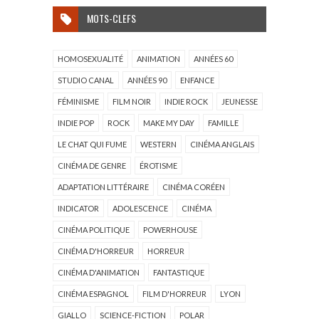
MOTS-CLEFS
HOMOSEXUALITÉ
ANIMATION
ANNÉES 60
STUDIO CANAL
ANNÉES 90
ENFANCE
FÉMINISME
FILM NOIR
INDIE ROCK
JEUNESSE
INDIE POP
ROCK
MAKE MY DAY
FAMILLE
LE CHAT QUI FUME
WESTERN
CINÉMA ANGLAIS
CINÉMA DE GENRE
ÉROTISME
ADAPTATION LITTÉRAIRE
CINÉMA CORÉEN
INDICATOR
ADOLESCENCE
CINÉMA
CINÉMA POLITIQUE
POWERHOUSE
CINÉMA D'HORREUR
HORREUR
CINÉMA D'ANIMATION
FANTASTIQUE
CINÉMA ESPAGNOL
FILM D'HORREUR
LYON
GIALLO
SCIENCE-FICTION
POLAR