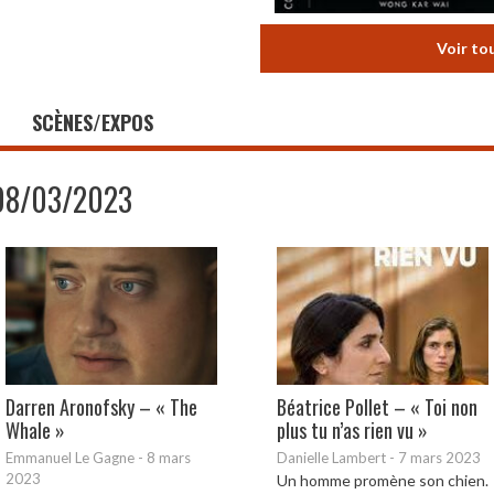
Voir to
SCÈNES/EXPOS
08/03/2023
Darren Aronofsky – « The
Béatrice Pollet – « Toi non
Whale »
plus tu n’as rien vu »
Emmanuel Le Gagne
-
8 mars
Danielle Lambert
-
7 mars 2023
2023
Un homme promène son chien.