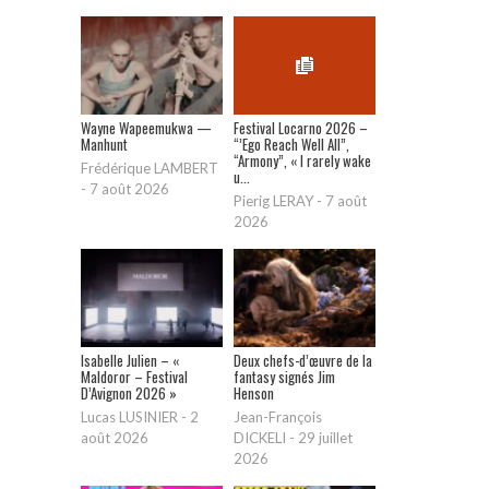
Wayne Wapeemukwa —
Festival Locarno 2026 –
Manhunt
“’Ego Reach Well All”,
“Armony”, « I rarely wake
Frédérique LAMBERT
u...
-
7 août 2026
Pierig LERAY
-
7 août
2026
Isabelle Julien – «
Deux chefs-d’œuvre de la
Maldoror – Festival
fantasy signés Jim
D’Avignon 2026 »
Henson
Lucas LUSINIER
-
2
Jean-François
août 2026
DICKELI
-
29 juillet
2026