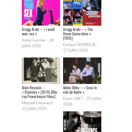
Gregg Araki – « I want
Gregg Araki – « The
your sex »
Doom Generation »
(1995)
Anna Fournier
-
28
Enrique SEKNADJE
-
juillet 2026
27 juillet 2026
Alain Resnais –
Akiko Ohku – « Sous le
« Stavisky » (1974) [Blu-
ciel de Kyoto »
ray Powerhouse Films]
Ewen LINET
-
25 juillet
Michaël Delavaud
-
2026
25 juillet 2026