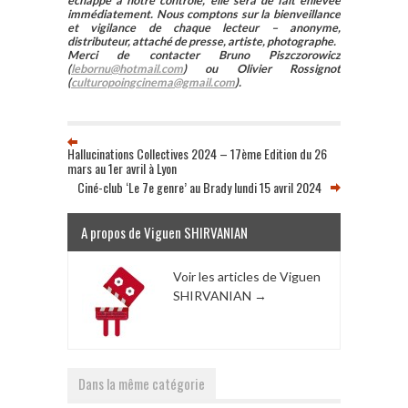
échappé à notre contrôle, elle sera de fait enlevée
immédiatement. Nous comptons sur la bienveillance
et vigilance de chaque lecteur – anonyme,
distributeur, attaché de presse, artiste, photographe.
Merci de contacter Bruno Piszczorowicz
(
lebornu@hotmail.com
) ou Olivier Rossignot
(
culturopoingcinema@gmail.com
).
Hallucinations Collectives 2024 – 17ème Edition du 26
mars au 1er avril à Lyon
Ciné-club ‘Le 7e genre’ au Brady lundi 15 avril 2024
A propos de Viguen SHIRVANIAN
Voir les articles de Viguen
SHIRVANIAN
→
Dans la même catégorie