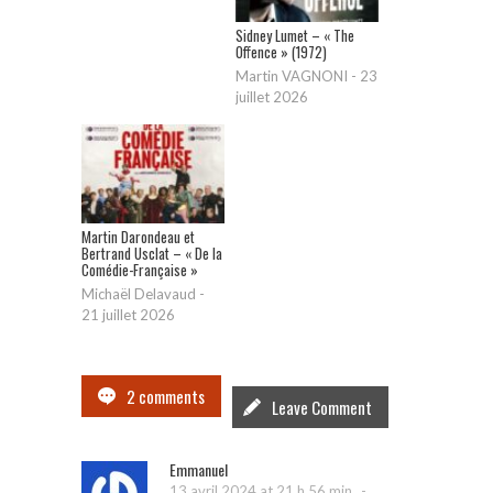
Sidney Lumet – « The
Offence » (1972)
Martin VAGNONI
-
23
juillet 2026
Martin Darondeau et
Bertrand Usclat – « De la
Comédie-Française »
Michaël Delavaud
-
21 juillet 2026
2 comments
Leave Comment
Emmanuel
-
13 avril 2024 at 21 h 56 min