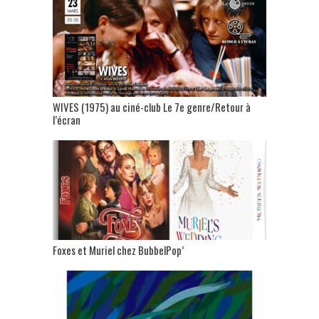
WIVES (1975) au ciné-club Le 7e genre/Retour à
l’écran
Foxes et Muriel chez BubbelPop’