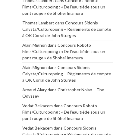
Thomas Lambert
dans
Concours Roboto
Films/Culturopoing : « De l’eau tiède sous un
pont rouge » de Shōhei Imamura
Thomas Lambert
dans
Concours Sidonis
Calysta/Culturopoing – Règlements de compte
à OK Corral de John Sturges
Alain Mignon
dans
Concours Roboto
Films/Culturopoing : « De l’eau tiède sous un
pont rouge » de Shōhei Imamura
Alain Mignon
dans
Concours Sidonis
Calysta/Culturopoing – Règlements de compte
à OK Corral de John Sturges
Arnaud Alary
dans
Christopher Nolan – The
Odyssey
Vedat Belkacem
dans
Concours Roboto
Films/Culturopoing : « De l’eau tiède sous un
pont rouge » de Shōhei Imamura
Vedat Belkacem
dans
Concours Sidonis
Calysta/Culturopoing – Règlements de compte