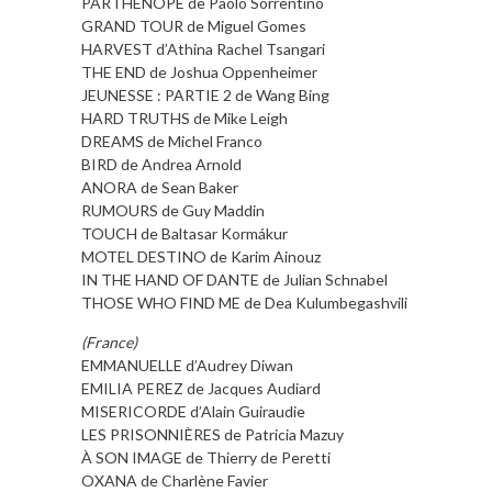
PARTHENOPE de Paolo Sorrentino
GRAND TOUR de Miguel Gomes
HARVEST d’Athina Rachel Tsangari
THE END de Joshua Oppenheimer
JEUNESSE : PARTIE 2 de Wang Bing
HARD TRUTHS de Mike Leigh
DREAMS de Michel Franco
BIRD de Andrea Arnold
ANORA de Sean Baker
RUMOURS de Guy Maddin
TOUCH de Baltasar Kormákur
MOTEL DESTINO de Karim Ainouz
IN THE HAND OF DANTE de Julian Schnabel
THOSE WHO FIND ME de Dea Kulumbegashvili
(France)
EMMANUELLE d’Audrey Diwan
EMILIA PEREZ de Jacques Audiard
MISERICORDE d’Alain Guiraudie
LES PRISONNIÈRES de Patricia Mazuy
À SON IMAGE de Thierry de Peretti
OXANA de Charlène Favier