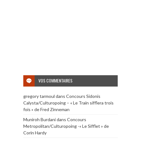
VOS COMMENTAIRES
gregory tarmoul
dans
Concours Sidonis
Calysta/Culturopoing – « Le Train sifflera trois
fois » de Fred Zinneman
Muniroh Burdani
dans
Concours
Metropolitan/Culturopoing -« Le Sifflet » de
Corin Hardy