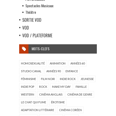
Spectacles Musicaux
Théâtre
SORTIE VOD
VOD
VOD / PLATEFORME
MOTS-CLEFS
HOMOSEXUALITÉ
ANIMATION
ANNÉES 60
STUDIO CANAL
ANNÉES 90
ENFANCE
FÉMINISME
FILM NOIR
INDIE ROCK
JEUNESSE
INDIE POP
ROCK
MAKE MY DAY
FAMILLE
WESTERN
CINÉMA ANGLAIS
CINÉMA DE GENRE
LE CHAT QUI FUME
ÉROTISME
ADAPTATION LITTÉRAIRE
CINÉMA CORÉEN