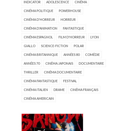
INDICATOR
ADOLESCENCE
CINÉMA
CINÉMA POLITIQUE
POWERHOUSE
CINÉMA D'HORREUR
HORREUR
CINÉMA D'ANIMATION
FANTASTIQUE
CINÉMA ESPAGNOL
FILM D'HORREUR
LYON
GIALLO
SCIENCE-FICTION
POLAR
CINÉMA BRITANNIQUE
ANNÉES 80
COMÉDIE
ANNÉES 70
CINÉMA JAPONAIS
DOCUMENTAIRE
THRILLER
CINÉMA DOCUMENTAIRE
CINÉMA FANTASTIQUE
FESTIVAL
CINÉMA ITALIEN
DRAME
CINÉMA FRANÇAIS
CINÉMA AMERICAIN