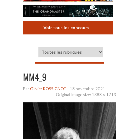
Voir tous les concours
MM4_9
Par
Olivier ROSSIGNOT
-
18 novembre 2021
Original Image size:
1388 × 1713