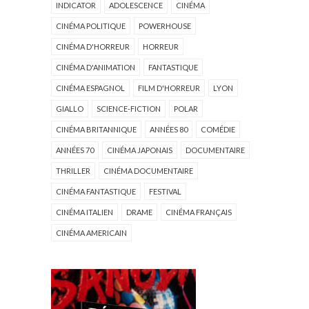
INDICATOR
ADOLESCENCE
CINÉMA
CINÉMA POLITIQUE
POWERHOUSE
CINÉMA D'HORREUR
HORREUR
CINÉMA D'ANIMATION
FANTASTIQUE
CINÉMA ESPAGNOL
FILM D'HORREUR
LYON
GIALLO
SCIENCE-FICTION
POLAR
CINÉMA BRITANNIQUE
ANNÉES 80
COMÉDIE
ANNÉES 70
CINÉMA JAPONAIS
DOCUMENTAIRE
THRILLER
CINÉMA DOCUMENTAIRE
CINÉMA FANTASTIQUE
FESTIVAL
CINÉMA ITALIEN
DRAME
CINÉMA FRANÇAIS
CINÉMA AMERICAIN