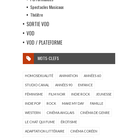
Spectacles Musicaux
Théâtre
SORTIE VOD
VOD
VOD / PLATEFORME
MOTS-CLEFS
HOMOSEXUALITÉ
ANIMATION
ANNÉES 60
STUDIO CANAL
ANNÉES 90
ENFANCE
FÉMINISME
FILM NOIR
INDIE ROCK
JEUNESSE
INDIE POP
ROCK
MAKE MY DAY
FAMILLE
WESTERN
CINÉMA ANGLAIS
CINÉMA DE GENRE
LE CHAT QUI FUME
ÉROTISME
ADAPTATION LITTÉRAIRE
CINÉMA CORÉEN