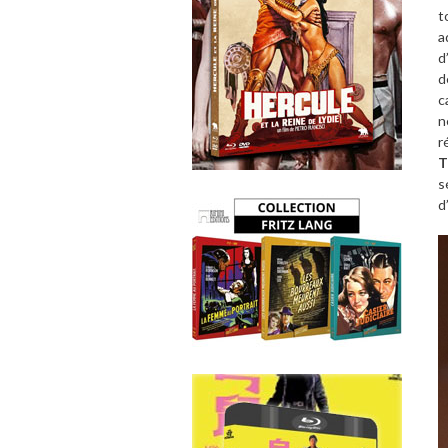
t
a
d
d
c
n
r
T
s
d