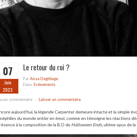
Le retour du roi ?
07
Par
Aïssa Deghilage
Juin
Dans
Evénements
2023
ucun commentaire
-
Laisser un commentaire
ncore aujourd’hui, la légende Carpenter demeure intacte et la simple évo
inéphiles du monde entier en émoi, comme en témoigne l
es réactions d
résence à la composition de la B.O de
Halloween Ends,
ultime opus de la