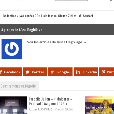
Collection « Nos années 70 : Alain Jessua, Claude Zidi et Joël Santoni
A propos de Aïssa Deghilage
Voir les articles de Aïssa Deghilage
→
Facebook
Twitter
Google+
Linkedin
Pin
Dans la même catégorie
Isabelle Julien – « Maldoror –
Festival D’Avignon 2026 »
Lucas LUSINIER
-
2 août 2026