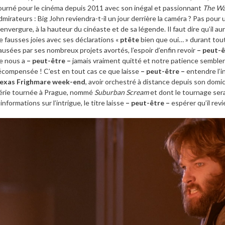
ourné pour le cinéma depuis 2011 avec son inégal et passionnant
The W
dmirateurs : Big John reviendra-t-il un jour derrière la caméra ? Pas pour 
’envergure, à la hauteur du cinéaste et de sa légende. Il faut dire qu’il 
e fausses joies avec ses déclarations «
ptête
bien que oui… » durant tou
ausées par ses nombreux projets avortés, l’espoir d’enfin revoir
– peut-ê
e nous a
– peut-être –
jamais vraiment quitté et notre patience sembler
écompensée ! C’est en tout cas ce que laisse
– peut-être –
entendre l’in
exas Frighmare week-end
, avoir orchestré à distance depuis son domici
érie tournée à Prague, nommé
Suburban Scream
et dont le tournage sera
’informations sur l’intrigue, le titre laisse
– peut-être –
espérer qu’il rev