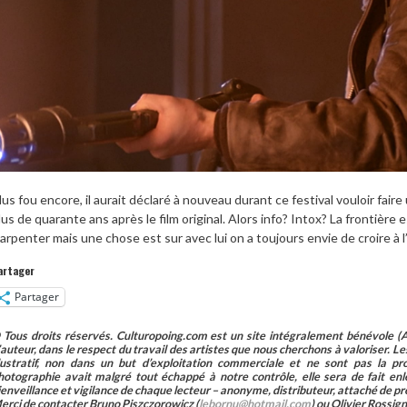
lus fou encore, il aurait déclaré à nouveau durant ce festival vouloir fai
lus de quarante ans après le film original. Alors info? Intox? La frontière
arpenter mais une chose est sur avec lui on a toujours envie de croire à l
artager
Partager
 Tous droits réservés. Culturopoing.com est un site intégralement bénévole (As
’auteur, dans le respect du travail des artistes que nous cherchons à valoriser. Les 
llustratif, non dans un but d’exploitation commerciale et ne sont pas la p
hotographie avait malgré tout échappé à notre contrôle, elle sera de fait 
ienveillance et vigilance de chaque lecteur – anonyme, distributeur, attaché de pr
erci de contacter Bruno Piszczorowicz (
lebornu@hotmail.com
) ou Olivier Rossign