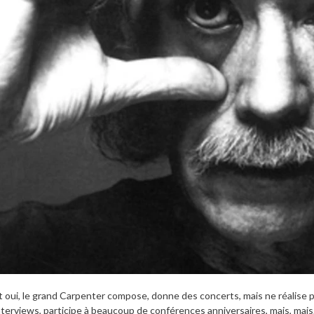
t oui, le grand Carpenter compose, donne des concerts, mais ne réalise pl
nterviews, participe à beaucoup de conférences anniversaires, mais, mais