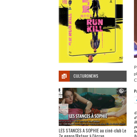
P
p
CULTURONEWS
C
P
©
d
i
p
LES STANCES A SOPHIE au ciné-club Le
b
7e genre/Retour à l’écran
M