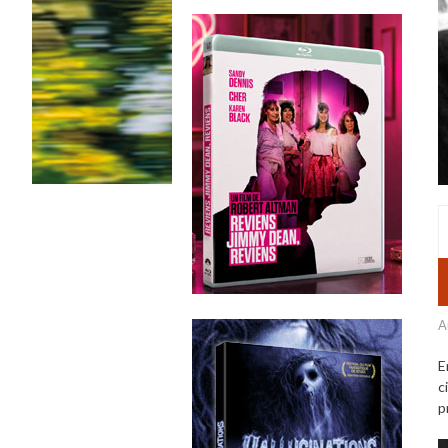
A
E
c
p