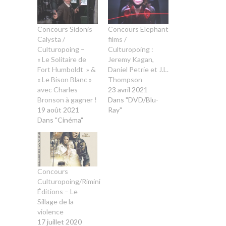
Concours Sidonis
Concours Elephant
Calysta /
films /
Culturopoing –
Culturopoing :
« Le Solitaire de
Jeremy Kagan,
Fort Humboldt » &
Daniel Petrie et J.L.
« Le Bison Blanc »
Thompson
avec Charles
23 avril 2021
Bronson à gagner !
Dans "DVD/Blu-
19 août 2021
Ray"
Dans "Cinéma"
Concours
Culturopoing/Rimini
Éditions – Le
Sillage de la
violence
17 juillet 2020