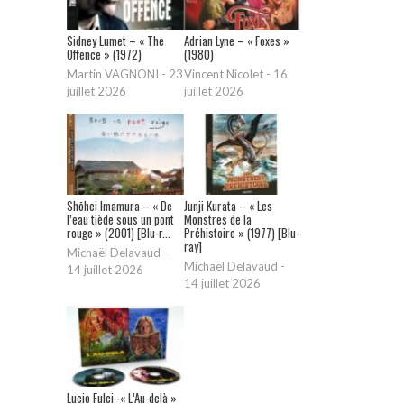
Sidney Lumet – « The
Adrian Lyne – « Foxes »
Offence » (1972)
(1980)
Martin VAGNONI
-
23
Vincent Nicolet
-
16
juillet 2026
juillet 2026
Shōhei Imamura – « De
Junji Kurata – « Les
l’eau tiède sous un pont
Monstres de la
rouge » (2001) [Blu-r...
Préhistoire » (1977) [Blu-
ray]
Michaël Delavaud
-
Michaël Delavaud
-
14 juillet 2026
14 juillet 2026
Lucio Fulci -« L’Au-delà »