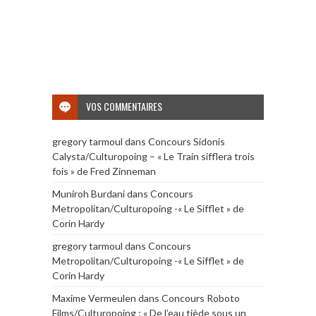
VOS COMMENTAIRES
gregory tarmoul
dans
Concours Sidonis
Calysta/Culturopoing – « Le Train sifflera trois
fois » de Fred Zinneman
Muniroh Burdani
dans
Concours
Metropolitan/Culturopoing -« Le Sifflet » de
Corin Hardy
gregory tarmoul
dans
Concours
Metropolitan/Culturopoing -« Le Sifflet » de
Corin Hardy
Maxime Vermeulen
dans
Concours Roboto
Films/Culturopoing : « De l’eau tiède sous un