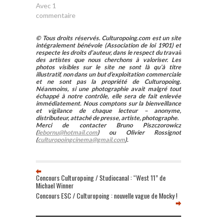
Avec 1
commentaire
© Tous droits réservés. Culturopoing.com est un site
intégralement bénévole (Association de loi 1901) et
respecte les droits d’auteur, dans le respect du travail
des artistes que nous cherchons à valoriser. Les
photos visibles sur le site ne sont là qu’à titre
illustratif, non dans un but d’exploitation commerciale
et ne sont pas la propriété de Culturopoing.
Néanmoins, si une photographie avait malgré tout
échappé à notre contrôle, elle sera de fait enlevée
immédiatement. Nous comptons sur la bienveillance
et vigilance de chaque lecteur – anonyme,
distributeur, attaché de presse, artiste, photographe.
Merci de contacter Bruno Piszczorowicz
(
lebornu@hotmail.com
) ou Olivier Rossignot
(
culturopoingcinema@gmail.com
).
Concours Culturopoing / Studiocanal : “West 11” de
Michael Winner
Concours ESC / Culturopoing : nouvelle vague de Mocky !