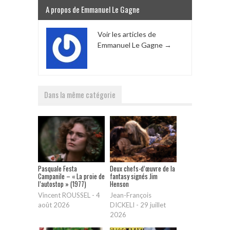
A propos de Emmanuel Le Gagne
Voir les articles de
Emmanuel Le Gagne
→
Dans la même catégorie
Pasquale Festa
Deux chefs-d’œuvre de la
Campanile – « La proie de
fantasy signés Jim
l’autostop » (1977)
Henson
Vincent ROUSSEL
-
4
Jean-François
août 2026
DICKELI
-
29 juillet
2026