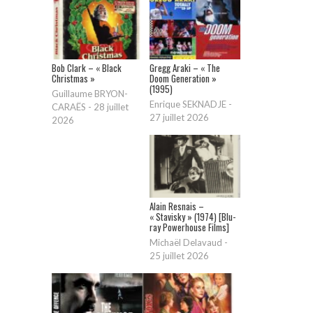
Bob Clark – « Black
Gregg Araki – « The
Christmas »
Doom Generation »
(1995)
Guillaume BRYON-
Enrique SEKNADJE
-
CARAËS
-
28 juillet
27 juillet 2026
2026
Alain Resnais –
« Stavisky » (1974) [Blu-
ray Powerhouse Films]
Michaël Delavaud
-
25 juillet 2026