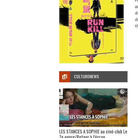
a
d
d
t
CULTURONEWS
LES STANCES A SOPHIE au ciné-club Le
7e genre/Retour à l’écran