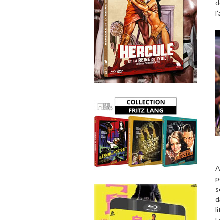
d
l
A
p
s
d
l
F