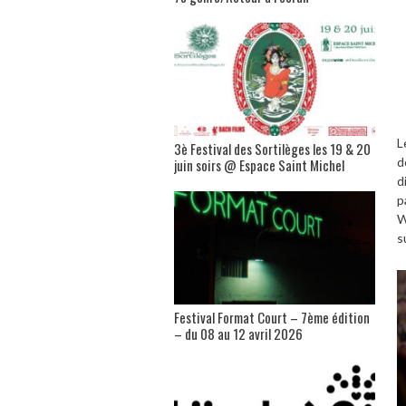
L
3è Festival des Sortilèges les 19 & 20
d
juin soirs @ Espace Saint Michel
d
p
W
s
Festival Format Court – 7ème édition
– du 08 au 12 avril 2026