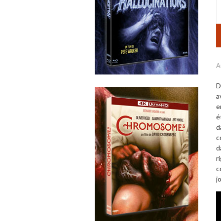
A
D
a
e
é
d
c
d
r
c
j