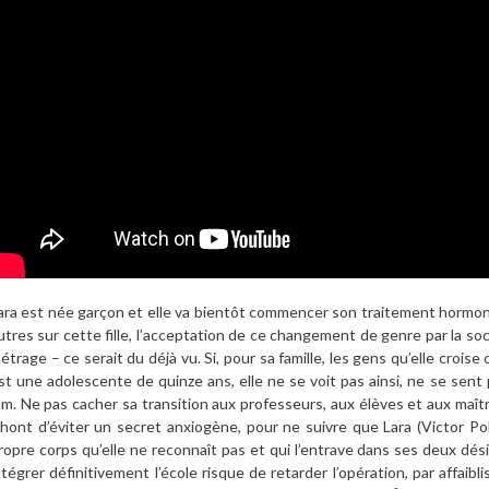
ara est née garçon et elle va bientôt commencer son traitement hormona
utres sur cette fille, l’acceptation de ce changement de genre par la soci
étrage – ce serait du déjà vu. Si, pour sa famille, les gens qu’elle crois
st une adolescente de quinze ans, elle ne se voit pas ainsi, ne se sent pa
ilm. Ne pas cacher sa transition aux professeurs, aux élèves et aux maî
hont d’éviter un secret anxiogène, pour ne suivre que Lara (Victor Po
ropre corps qu’elle ne reconnaît pas et qui l’entrave dans ses deux dési
ntégrer définitivement l’école risque de retarder l’opération, par affai