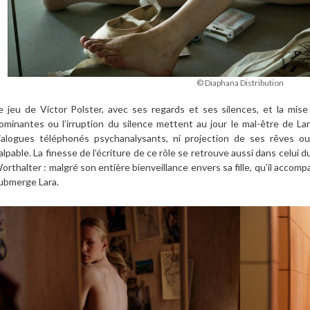
© Diaphana Distribution
e jeu de Victor Polster, avec ses regards et ses silences, et la mise
ominantes ou l’irruption du silence mettent au jour le mal-être de Lar
ialogues téléphonés psychanalysants, ni projection de ses rêves o
alpable. La finesse de l’écriture de ce rôle se retrouve aussi dans celui 
orthalter : malgré son entière bienveillance envers sa fille, qu’il accom
ubmerge Lara.