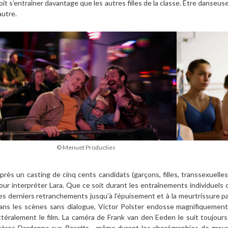
oit s’entraîner davantage que les autres filles de la classe. Être danseu
’autre.
© Menuet Producties
près un casting de cinq cents candidats (garçons, filles, transsexuelles
our interpréter Lara. Que ce soit durant les entraînements individuels
es derniers retranchements jusqu’à l’épuisement et à la meurtrissure p
ans les scènes sans dialogue, Victor Polster endosse magnifiquemen
ittéralement le film. La caméra de Frank van den Eeden le suit toujours
rères Dardenne sur
Rosetta
-, même durant les chorégraphies de group