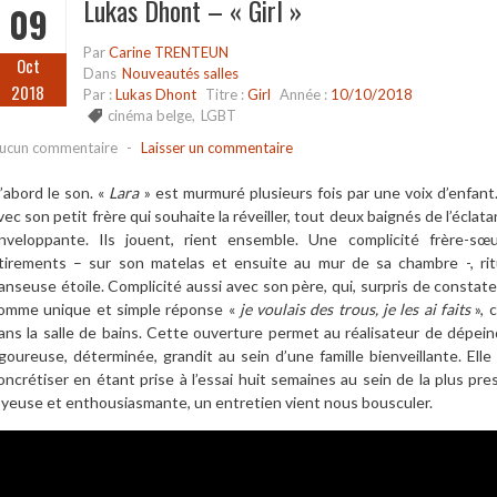
Lukas Dhont – « Girl »
09
Par
Carine TRENTEUN
Oct
Dans
Nouveautés salles
2018
Par :
Lukas Dhont
Titre :
Girl
Année :
10/10/2018
cinéma belge
,
LGBT
ucun commentaire
-
Laisser un commentaire
’abord le son. «
Lara
» est murmuré plusieurs fois par une voix d’enfant.
vec son petit frère qui souhaite la réveiller, tout deux baignés de l’écla
nveloppante. Ils jouent, rient ensemble. Une complicité frère-sœu
tirements – sur son matelas et ensuite au mur de sa chambre -, ritu
anseuse étoile. Complicité aussi avec son père, qui, surpris de constater 
omme unique et simple réponse «
je voulais des trous, je les ai faits
», 
ans la salle de bains. Cette ouverture permet au réalisateur de dépeind
igoureuse, déterminée, grandit au sein d’une famille bienveillante. Elle
oncrétiser en étant prise à l’essai huit semaines au sein de la plus pr
oyeuse et enthousiasmante, un entretien vient nous bousculer.