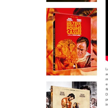
L
a
m
e
f
D
p
i