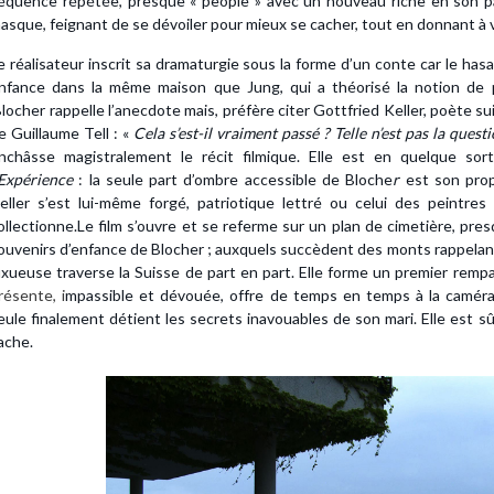
équence répétée, presque « people » avec un nouveau riche en son pal
asque, feignant de se dévoiler pour mieux se cacher, tout en donnant à
e réalisateur inscrit sa dramaturgie sous la forme d’un conte car le has
nfance dans la même maison que Jung, qui a théorisé la notion de p
locher rappelle l’anecdote mais, préfère citer Gottfried Keller, poète su
e Guillaume Tell : «
Cela s’est-il vraiment passé ? Telle n’est pas la questi
nchâsse magistralement le récit filmique. Elle est en quelque sor
’Expérience
: la seule part d’ombre accessible de Bloche
r
est son prop
eller s’est lui-même forgé, patriotique lettré ou celui des peintres
ollectionne.
Le film s’ouvre et se referme sur un plan de cimetière, pre
ouvenirs d’enfance de Blocher ; auxquels succèdent des monts rappela
uxueuse traverse la Suisse de part en part. Elle forme un premier rem
résente, i
mpassible et dévouée, offre de temps en temps à la caméra
eule finalement détient les secrets inavouables de son mari. Elle est sû
ache.