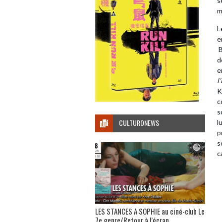
s
m
L
e
B
d
e
l
K
c
s
CULTURONEWS
l
p
s
c
LES STANCES A SOPHIE au ciné-club Le
7e genre/Retour à l’écran