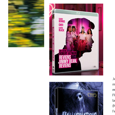
J
m
m
l
l
(
l