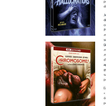
p
é
J
d
c
P
m
s
(
m
m
d
a
g
s
p
E
«
é
p