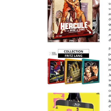
s
s
a
d
q
m
m
d
P
p
l
p
m
J
s
f
c
d
â
d