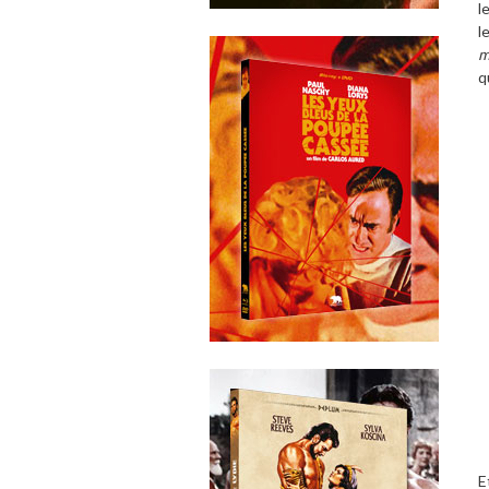
l
l
m
q
E