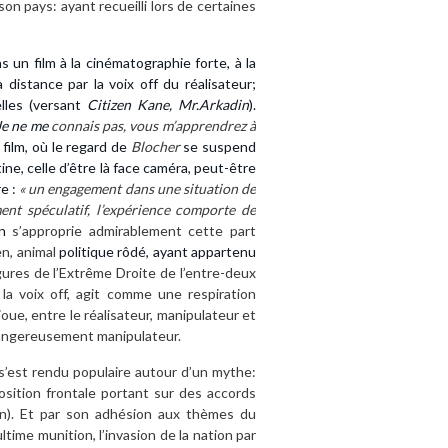
son pays: ayant recueilli lors de certaines
un film à la cinématographie forte, à la
 distance par la voix off du réalisateur;
lles (versant
Citizen Kane, Mr.Arkadin
).
Je ne me
connais pas, vous m’apprendrez à
 film, où le regard de
Blocher
se suspend
ne, celle d’être là face caméra, peut-être
re :
« un engagement dans une situation
de
nt spéculatif, l’expérience comporte de
on
s’approprie admirablement cette part
n, animal
politique rôdé, ayant appartenu
res de l’Extrême Droite de l’entre-deux
la voix off, agit comme une respiration
 joue, entre le réalisateur, manipulateur et
dangereusement manipulateur.
 s’est rendu populaire autour d’un mythe:
position frontale portant sur des accords
n). Et par son adhésion aux thèmes du
time munition, l’invasion de la nation par