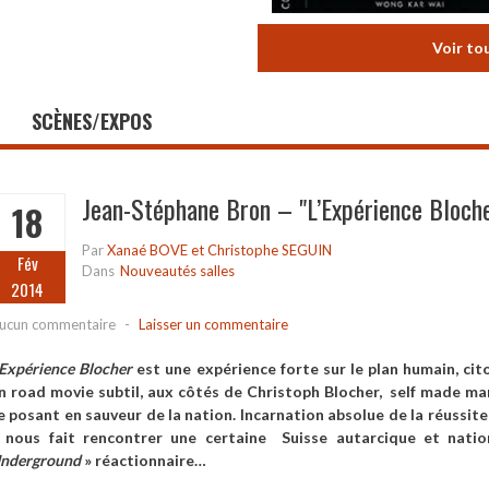
Voir to
SCÈNES/EXPOS
Jean-Stéphane Bron – "L’Expérience Bloch
18
Par
Xanaé BOVE et Christophe SEGUIN
Fév
Dans
Nouveautés salles
2014
ucun commentaire
-
Laisser un commentaire
’Expérience Blocher
est une expérience forte sur le plan humain, cit
n road movie subtil, aux côtés de Christoph Blocher, self made ma
e posant en sauveur de la nation. Incarnation absolue de la réussite s
l nous fait rencontrer une certaine Suisse autarcique et natio
nderground
» réactionnaire…