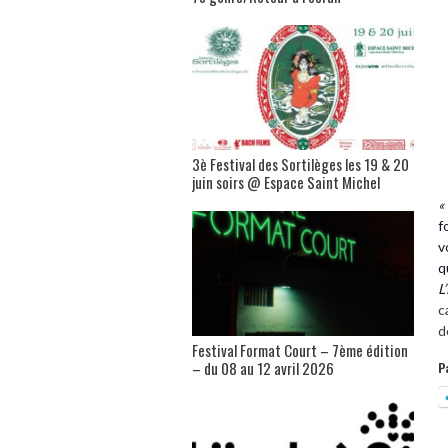
3è Festival des Sortilèges les 19 & 20
juin soirs @ Espace Saint Michel
«
f
v
q
L
c
d
Festival Format Court – 7ème édition
– du 08 au 12 avril 2026
P