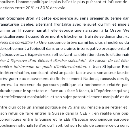
opuliste. L’homme politique le plus haï et le plus puissant et influant de 
lections entre 20 % et 30 % des voix…
ean-Stéphane Bron vit cette expérience au sens premier du terme dans 
ramaturgie ciselée, alternant frontalité avec le sujet du film et mise à
omme un fil rouge narratif, elle évoque une narration à la Orson We
articulièrement quand Bron montre Blocher en train de se demander:
« 
ieux me connaître ! ».
Une séquence brève
parmi les plus singulières du
ubrepticement à l’objectif dans une crainte interrogative presque enfanti
à) découvert…
«
Expérience
», soit suivant sa définition dans le dictionnai
ise à l’épreuve d’un élément d’ordre spéculatif
En raison de cet éléme
anière intrinsèque un poids d’indétermination.
»
Jean Stéphane Br
’indétermination, concluant ainsi un pacte tacite avec son acteur faustie
près-guerre
au mouvement du Redressement National, ramassis des figu
uerres. La noirceur du parcours politique du bonhomme, relatée par 
alutaire pour le spectateur ; face au « face à face », à l‘Expérience qui se
otentiellement manipulable et son sujet potentiellement manipulé et 
ntre d’un côté un animal politique de 75 ans qui renâcle à se retirer et
 son refus de faire entrer la Suisse dans la CEE » ; en réalité une op
conomiques entre la Suisse et le EEE (l’Espace économique europée
opulisme nationaliste d’où qu’il soit, tel son fonds de commerce ou son ul