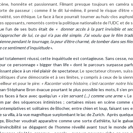
cène, honnête et passionnant. Filmant presque toujours en caméra s
orte de passeur ; comme il le dit lui-même, il prend le risque d’être 
nxiété, son éthique. Le face à face pourrait tourner au huis-clos asph
es opposants, remontés contre la politique nationaliste de l’UDC et de s
ue l’un de ses buts était de
« donner accès à la part invisible et sec
’approcher de lui, ce qui n’a pas été simple. J’ai voulu que le film tra
ienne pendant le tournage, la peur d’être charmé, de tomber dans ses filet
e ce sentiment d’inquiétude
».
ari totalement réussi, cette inquiétude est contagieuse. Sans cesse, nous 
our ce personnage « bigger than life » dont le parcours surpasse parfo
aissant place à un réel plaisir de spectateur.
Le spectateur citoyen, suis
olitiques d’une démocratie et à ses limites, y compris à ceux de la sienne
eilleur et pour le pire:
« Raconter votre histoire, c’est raconter notre his
ean-Stéphane Bron évacue pourtant le plus possible les mots, il s’en pro
es faces à face avec quelqu’un
« s’en servant (…) comme une arme »
. Le
ilm par des séquences intimistes ; certaines mises en scène comme 
ontemplatives et solitaires de Blocher, entre chien et loup, faisant ses
e sa villa, à la vue magnifique surplombant le lac de Zurich.
Après quelque
ge, Blocher voudrait apparaitre comme une sorte d’athlète, lui le galv
’invincibilité se dégagent de l’homme réveillé avant tout le monde af