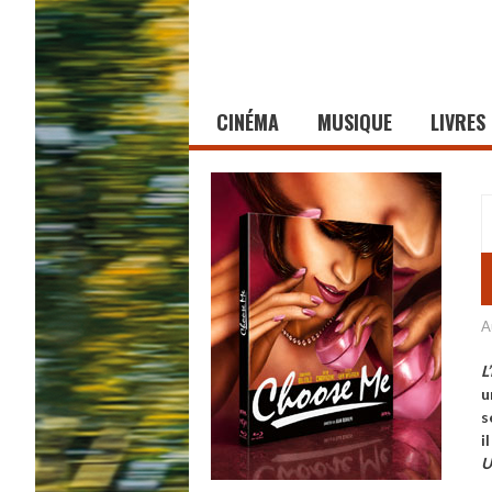
CINÉMA
MUSIQUE
LIVRES
A
L
u
s
i
U