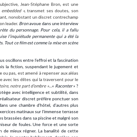
ubjective, Jean-Stéphane Bron, est une
«
embedded »,
transmet ses doutes, son
yxiant, nonobstant un discret contrechamp
on leader.
Bron
avoue dans une interview
rète du personnage. Pour cela, il a fallu
duise l’inquiétude permanente qui a été la
s. Tout ce film est comme la mise en scène
oscillons entre l’effroi et la fascination
is la fiction, suspendant le jugement et
se ou pas, est amené à repenser aux aléas
 avec les élites qui la traversent pour le
toire, notre part d’ombre »
…
«
Raconter
» ?
tège avec intelligence et subtilité, dans
 réalisateur discret préfère ponctuer son
dans une chambre d’hôtel, d’autres plus
 exercices matinaux sur l’immense terrasse
s brassées dans sa piscine et malgré son
aniseur de foules. Une force et une sorte
in de mieux régner. La banalité de cette