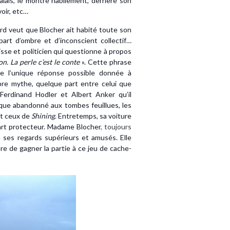
ais, le montre habilement, derrière son
 voir, etc…
ard veut que Blocher ait habité toute son
art d’ombre et d’inconscient collectif…
isse et politicien qui questionne à propos
on. La perle c’est le conte
». Cette phrase
te l’unique réponse possible donnée à
re mythe, quelque part entre celui que
 Ferdinand Hodler et Albert Anker qu’il
sque abandonné aux tombes feuillues, les
nt ceux de
Shining
. Entretemps, sa voiture
part protecteur. Madame Blocher
, toujours
 ses regards supérieurs et amusés. Elle
re de gagner la partie à ce jeu de cache-