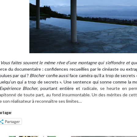
 Vous faites souvent le même rêve d’une montagne qui s’effondre et que
orce du documentaire : confidences recueillies par le cinéaste ou extrap
oulues par qui ?
Blocher
confie aussi face caméra qu’il a trop de secrets et
uelqu’un qui a trop de secrets ». Une sentence qui sonne comme la mor
’Expérience Blocher,
pourtant entière et
radicale, se heurte en per
apitonné de toute part, au fond insurmontable. Un des mérites de cet
e son réalisateur à reconnaître ses limites…
artager
Partager