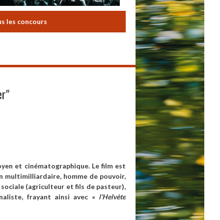
us les concours
er"
oyen et cinématographique. Le film est
n multimilliardaire, homme de pouvoir,
ociale (agriculteur et fils de pasteur),
naliste, frayant ainsi avec «
l’Helvète