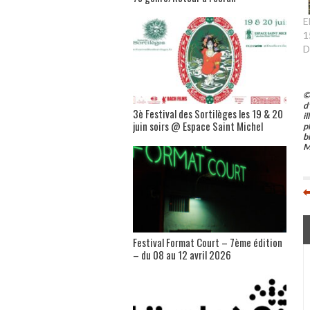
E
1
D
©
d
3è Festival des Sortilèges les 19 & 20
i
juin soirs @ Espace Saint Michel
p
b
M
Festival Format Court – 7ème édition
– du 08 au 12 avril 2026