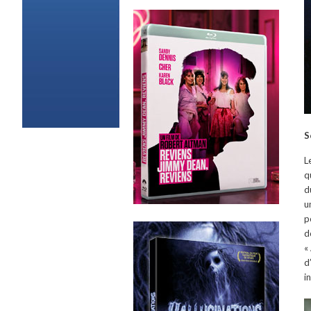
S
L
q
d
u
p
d
«
d
i