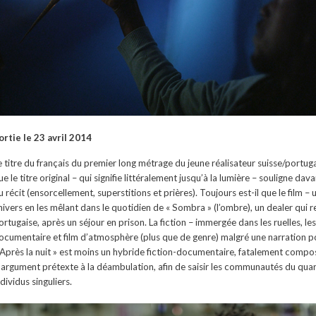
ortie le 23 avril 2014
e titre du français du premier long métrage du jeune réalisateur suisse/portugai
ue le titre original – qui signifie littéralement jusqu’à la lumière – souligne d
u récit (ensorcellement, superstitions et prières). Toujours est-il que le film –
nivers en les mêlant dans le quotidien de « Sombra » (l’ombre), un dealer qui r
ortugaise, après un séjour en prison. La fiction – immergée dans les ruelles, les 
ocumentaire et film d’atmosphère (plus que de genre) malgré une narration po
 Après la nuit » est moins un hybride fiction-documentaire, fatalement composi
’argument prétexte à la déambulation, afin de saisir les communautés du qua
ndividus singuliers.