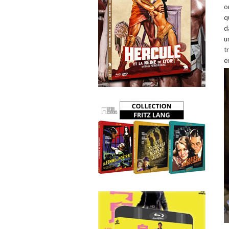
o
q
d
u
t
e