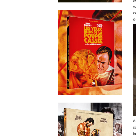
g
v
c
d
d
s
i