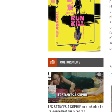
p
f
d
p
à
q
f
n
e
p
CULTURONEWS
P
LES STANCES A SOPHIE au ciné-club Le
7e genre/Retour à l’écran