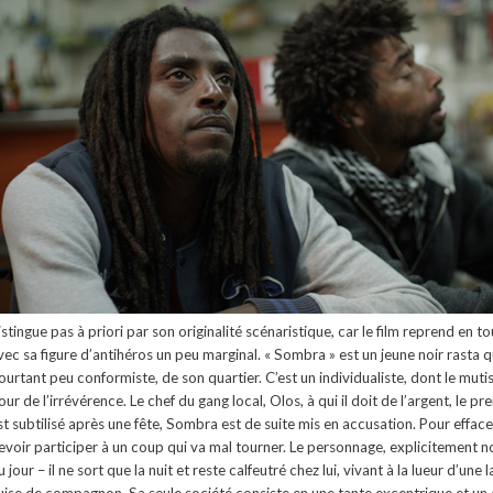
istingue pas à priori par son originalité scénaristique, car le film reprend en tout
vec sa figure d’antihéros un peu marginal. « Sombra » est un jeune noir rasta q
ourtant peu conformiste, de son quartier. C’est un individualiste, dont le mut
our de l’irrévérence. Le chef du gang local, Olos, à qui il doit de l’argent, le
st subtilisé après une fête, Sombra est de suite mis en accusation. Pour efface
evoir participer à un coup qui va mal tourner. Le personnage, explicitement 
u jour – il ne sort que la nuit et reste calfeutré chez lui, vivant à la lueur d’u