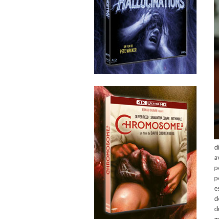
d
a
p
p
e
d
d