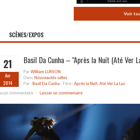
Voir to
SCÈNES/EXPOS
Basil Da Cunha – "Après la Nuit (Até Ver L
21
Par
William LURSON
Avr
Dans
Nouveautés salles
2014
Par :
Basil Da Cunha
Titre :
Après la Nuit
,
Até Ver La Luz
ucun commentaire
-
Laisser un commentaire