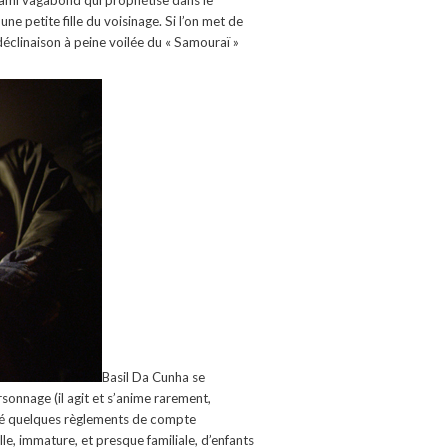
 ami vagabond qui prophétise dans le
e petite fille du voisinage. Si l’on met de
déclinaison à peine voilée du « Samouraï »
Basil Da Cunha se
onnage (il agit et s’anime rarement,
algré quelques règlements de compte
, immature, et presque familiale, d’enfants