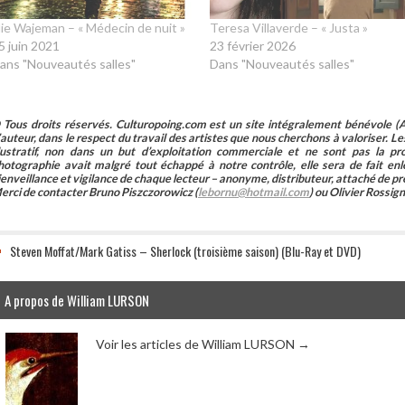
lie Wajeman – « Médecin de nuit »
Teresa Villaverde – « Justa »
5 juin 2021
23 février 2026
ans "Nouveautés salles"
Dans "Nouveautés salles"
 Tous droits réservés. Culturopoing.com est un site intégralement bénévole (As
’auteur, dans le respect du travail des artistes que nous cherchons à valoriser. Les 
llustratif, non dans un but d’exploitation commerciale et ne sont pas la p
hotographie avait malgré tout échappé à notre contrôle, elle sera de fait 
ienveillance et vigilance de chaque lecteur – anonyme, distributeur, attaché de pr
erci de contacter Bruno Piszczorowicz (
lebornu@hotmail.com
) ou Olivier Rossign
Steven Moffat/Mark Gatiss – Sherlock (troisième saison) (Blu-Ray et DVD)
A propos de William LURSON
Voir les articles de William LURSON
→