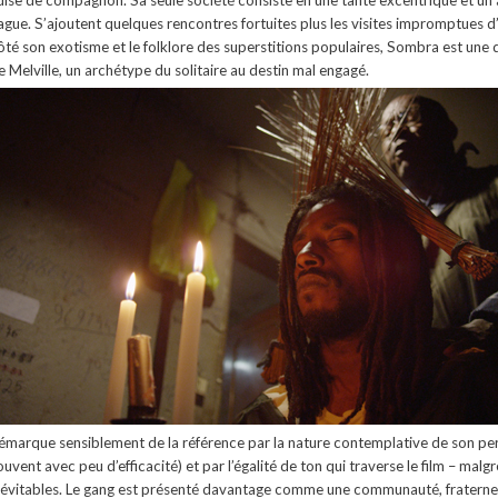
uise de compagnon. Sa seule société consiste en une tante excentrique et un
ague. S’ajoutent quelques rencontres fortuites plus les visites impromptues d’un
ôté son exotisme et le folklore des superstitions populaires, Sombra est une 
e Melville, un archétype du solitaire au destin mal engagé.
émarque sensiblement de la référence par la nature contemplative de son pers
ouvent avec peu d’efficacité) et par l’égalité de ton qui traverse le film – m
névitables. Le gang est présenté davantage comme une communauté, fraternelle