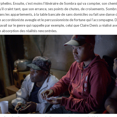
rphelins. Ensuite, c’est moins l’itinéraire de Sombra qui va compter, son chemi
u’il craint tant, que son errance, ses points de chutes, de croisements. Sombra
ans les appartements, à la table bancale de sans domiciles ou fait une dans
n accordéoniste aveugle et le percussionniste de fortune qui l’accompagne. D
ravail sur le genre qui rappelle par exemple, celui que Claire Denis a réalisé avec
n absorption des réalités rencontrées.