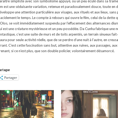
araître simpliste avec son symbolisme appuyé, ou un peu éculé dans sa trame n
ilm est une séduisante variation, retenue et paradoxalement douce, toute en 
éveloppe une attention particulière aux visages, aux rituels et aux lieux, sans p
lacidement le temps. Le compte à rebours qui ouvre le film, celui de la dett
 Olos, se voit immédiatement suspendu par l’effacement des alternances diurn
ui est une créature mystérieuse et un peu possédée. Da Cunha fabrique une nu
antastique, c’est une suite de murs et de toits arpentés, un terrain sinueux fa
’aura pour seule activité réelle, que de se perdre d’une nuit à l’autre, en c
rrant. C’est cette fascination sans but, attentive aux ruines, aux passages, aux 
renant, si ce n’est plus, que son double policier, volontairement désamorcé.
artager
Partager