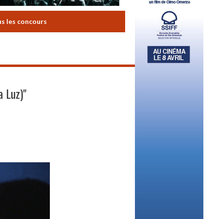
us les concours
a Luz)"