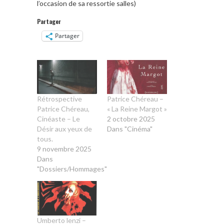
l’occasion de sa ressortie salles)
Partager
Partager
Rétrospective
Patrice Chéreau –
Patrice Chéreau,
« La Reine Margot »
Cinéaste – Le
2 octobre 2025
Désir aux yeux de
Dans "Cinéma"
tous.
9 novembre 2025
Dans
"Dossiers/Hommages"
Umberto lenzi –