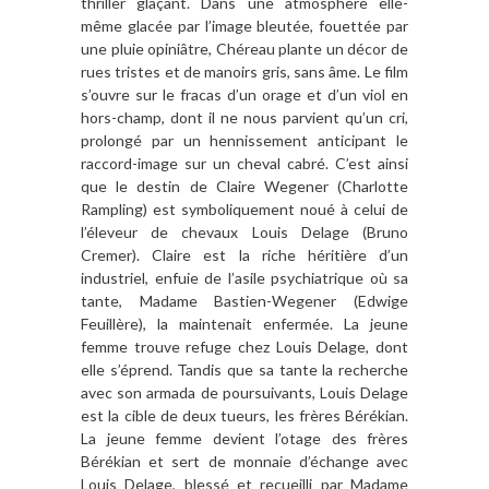
thriller glaçant. Dans une atmosphère elle-
même glacée par l’image bleutée, fouettée par
une pluie opiniâtre, Chéreau plante un décor de
rues tristes et de manoirs gris, sans âme. Le film
s’ouvre sur le fracas d’un orage et d’un viol en
hors-champ, dont il ne nous parvient qu’un cri,
prolongé par un hennissement anticipant le
raccord-image sur un cheval cabré. C’est ainsi
que le destin de Claire Wegener (Charlotte
Rampling) est symboliquement noué à celui de
l’éleveur de chevaux Louis Delage (Bruno
Cremer). Claire est la riche héritière d’un
industriel, enfuie de l’asile psychiatrique où sa
tante, Madame Bastien-Wegener (Edwige
Feuillère), la maintenait enfermée. La jeune
femme trouve refuge chez Louis Delage, dont
elle s’éprend. Tandis que sa tante la recherche
avec son armada de poursuivants, Louis Delage
est la cible de deux tueurs, les frères Bérékian.
La jeune femme devient l’otage des frères
Bérékian et sert de monnaie d’échange avec
Louis Delage, blessé et recueilli par Madame