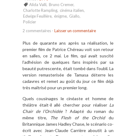
Alida Valli
,
Bruno Cremer
,
Charlotte Rampling
,
cinéma italien
,
Edwige Feuillère
,
énigme
,
Giallo
,
Policier
2 commentaires
-
Laisser un commentaire
Plus de quarante ans après sa réalisation, le
premier film de Patrice Chéreau voit son retour
en salles, ce 2 mai. Le film, qui avait suscité
l’adhésion de quelques fans inspirés par sa
beauté putrescente, était tombé dans l’oubli. La
version remasterisée de Tamasa déterre les
cadavres et remet au goût du jour ce film déjà
très maîtrisé pour un premier long.
Quels cousinages le cinéaste et homme de
théâtre était-il allé chercher pour réaliser
La
Chair de l’Orchidée
? Adapté du roman du
même titre,
The Flesh of the Orchid
du
Britannique James Hadley Chase, le scénario co-
écrit avec Jean-Claude Carrière aboutit à un