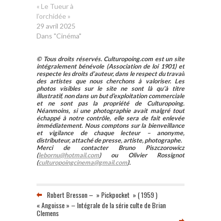
« Le Tueur à
l’orchidée »
29 avril 2025
Dans "Cinéma"
© Tous droits réservés. Culturopoing.com est un site
intégralement bénévole (Association de loi 1901) et
respecte les droits d’auteur, dans le respect du travail
des artistes que nous cherchons à valoriser. Les
photos visibles sur le site ne sont là qu’à titre
illustratif, non dans un but d’exploitation commerciale
et ne sont pas la propriété de Culturopoing.
Néanmoins, si une photographie avait malgré tout
échappé à notre contrôle, elle sera de fait enlevée
immédiatement. Nous comptons sur la bienveillance
et vigilance de chaque lecteur – anonyme,
distributeur, attaché de presse, artiste, photographe.
Merci de contacter Bruno Piszczorowicz
(
lebornu@hotmail.com
) ou Olivier Rossignot
(
culturopoingcinema@gmail.com
).
Robert Bresson – » Pickpocket » ( 1959 )
« Angoisse » – Intégrale de la série culte de Brian
Clemens