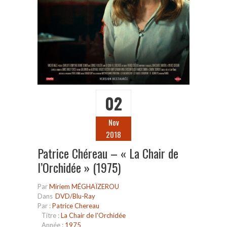
02
Nov
2018
Patrice Chéreau – « La Chair de
l’Orchidée » (1975)
Par
Miriem MÉGHAÏZEROU
Dans
DVD/Blu-Ray
Par :
Patrice Chereau
Titre :
La Chair de l'Orchidée
Année :
1975