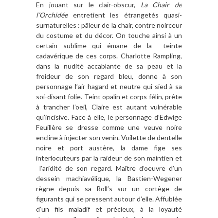
En jouant sur le clair-obscur,
La Chair de
l’Orchidée
entretient les étrangetés quasi-
surnaturelles : pâleur de la chair, contre noirceur
du costume et du décor. On touche ainsi à un
certain sublime qui émane de la teinte
cadavérique de ces corps. Charlotte Rampling,
dans la nudité accablante de sa peau et la
froideur de son regard bleu, donne à son
personnage l’air hagard et neutre qui sied à sa
soi-disant folie. Teint opalin et corps félin, prête
à trancher l’oeil, Claire est autant vulnérable
qu’incisive. Face à elle, le personnage d’Edwige
Feuillère se dresse comme une veuve noire
encline à injecter son venin. Voilette de dentelle
noire et port austère, la dame fige ses
interlocuteurs par la raideur de son maintien et
l’aridité de son regard. Maître d’oeuvre d’un
dessein machiavélique, la Bastien-Wegener
règne depuis sa Roll’s sur un cortège de
figurants qui se pressent autour d’elle. Affublée
d’un fils maladif et précieux, à la loyauté