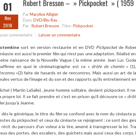
Robert Bresson – » Pickpocket » ( 1959 
01
Par
Maryline Alligier
Nov
Dans
DVD/Blu-Ray
2018
Par :
Robert Bresson
Titre :
Pickpocket
ucun commentaire
-
Laisser un commentaire
otemkine
sort en version restaurée et en DVD
Pickpocket
de Rober
inéaste est aussi le premier film qui n’est pas une adaptation. Réalisé en
leine naissance de la Nouvelle Vague ( la même année Jean Luc Goda
éaffirme en quoi le cinématographe est ce «
drôle de chemin
»
(1)
’inconnu
»
(2)
faite de hasards et de rencontres. Mais aussi un art de l
eules vertus de l’image et du son et des rapports qu’ils entretiennent en
ichel ( Martin LaSalle) , jeune homme solitaire, devient pickpocket. Il ne
a propre loi. Il se fait prendre et c’est en prison qu’il découvre ce «
drôl
ller jusqu’à Jeanne.
i dès le générique, le titre du film se confond avec le nom du cinéaste 
estes du pickpocket et ceux du cinéaste se rejoignent : ce sont des gest
e récit du parcours d’un voleur à la tire, amené à transgresser la loi. Tra
eux des portes, des escaliers, des guichets mais aussi ceux des corps.