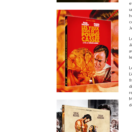
e
u
h
c
J
L
â
a
l
L
L
f
d
r
M
d