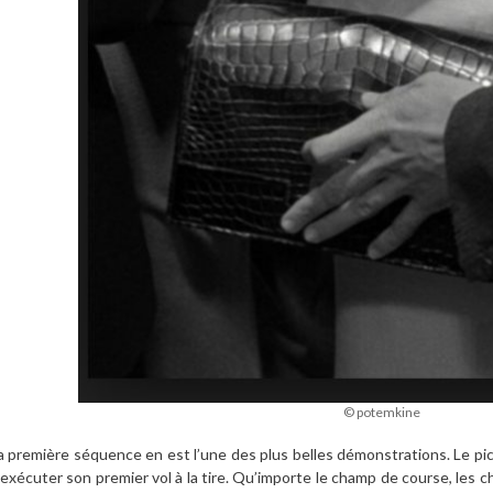
© potemkine
a première séquence en est l’une des plus belles démonstrations. Le pi
’exécuter son premier vol à la tire. Qu’importe le champ de course, les c