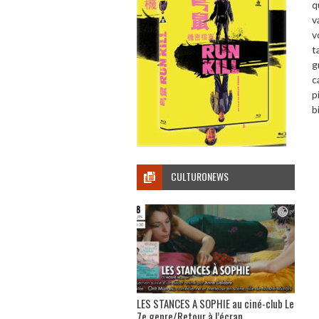
q
v
v
t
g
c
p
b
CULTURONEWS
LES STANCES A SOPHIE au ciné-club Le
7e genre/Retour à l’écran