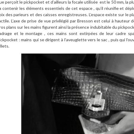
ue perçoit le pickpocket et d’ailleurs la focale utilisée est le 50 mm, la pl
a contenir les éléments essentiels de cet espace , qu’il réunifie et dépl
oix des parieurs et des caisses enregistreuses. L’espace existe sur le p
actile. L’axe de prise de vue privilégié par Bresson est celui à hauteur
ros plans sur les mains figurent ainsi la présence indubitable du pickpock
adrage et le montage , ces mains sont extirpées de leur cadre spa
ickpocket : mains qui se dirigent à l’aveuglette vers le sac , puis qui l’o
illets.