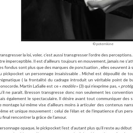
© potemkine
ransgresser la loi, voler, c’est aussi transgresser l’ordre des perceptions
tre imperceptible. Il est d’ailleurs toujours en mouvement, jamais ne s’at
es fondus sont plus que des marques de ponctuation , elles oeuvrent à sa 
u pickpocket un personnage insaisissable . Michel est dépouillé de tout
nigmatique ( la frontalité du cadrage introduit un véritable point de b
onocorde. Martin LaSalle est ce «
modèle
»
(3)
qui n’exprime pas, «
protég
u’il ne paraît. Bresson transgresse donc non seulement les conventio
ais également le spectaculaire. Il désire avant tout communiquer des
e montage lui-même vise d’ailleurs moins à articuler des contenus narr
ême et unique mouvement : celui de l’élan et de l’impatience d’un pers
u final rencontrer la grâce de l’amour.
ersonnage opaque, le pickpocket l’est d’autant plus qu’il reste au début 