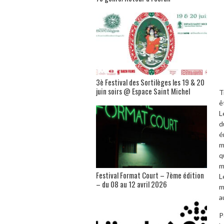
3è Festival des Sortilèges les 19 & 20
juin soirs @ Espace Saint Michel
T
ê
L
d
é
m
q
m
Festival Format Court – 7ème édition
L
– du 08 au 12 avril 2026
m
a
P