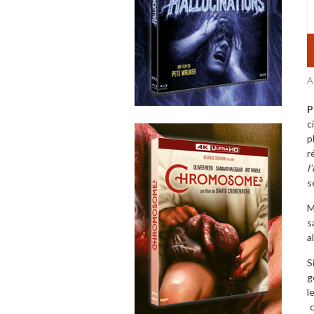
A
P
c
p
r
l
s
M
s
a
S
g
l
c