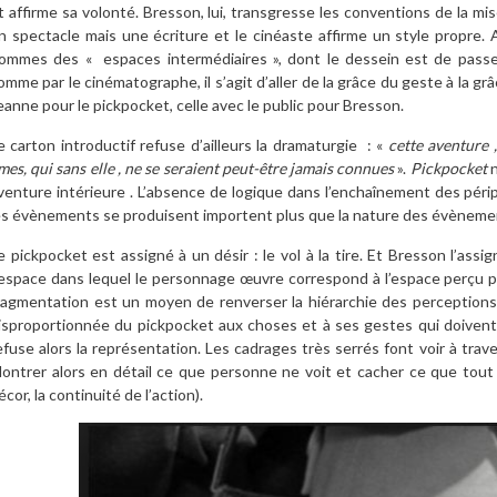
t affirme sa volonté. Bresson, lui, transgresse les conventions de la m
n spectacle mais une écriture et le cinéaste affirme un style propre.
ommes des « espaces intermédiaires », dont le dessein est de passer de
omme par le cinématographe, il s’agit d’aller de la grâce du geste à la gr
eanne pour le pickpocket, celle avec le public pour Bresson.
e carton introductif refuse d’ailleurs la dramaturgie : «
cette aventure 
mes, qui sans elle , ne se seraient peut-être jamais connues
».
Pickpocket
venture intérieure . L’absence de logique dans l’enchaînement des péri
es évènements se produisent importent plus que la nature des évènem
e pickpocket est assigné à un désir : le vol à la tire. Et Bresson l’ass
’espace dans lequel le personnage œuvre correspond à l’espace perçu p
ragmentation est un moyen de renverser la hiérarchie des perception
isproportionnée du pickpocket aux choses et à ses gestes qui doivent 
efuse alors la représentation. Les cadrages très serrés font voir à trave
ontrer alors en détail ce que personne ne voit et cacher ce que tout le
écor, la continuité de l’action).