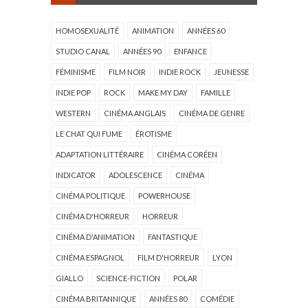
HOMOSEXUALITÉ
ANIMATION
ANNÉES 60
STUDIO CANAL
ANNÉES 90
ENFANCE
FÉMINISME
FILM NOIR
INDIE ROCK
JEUNESSE
INDIE POP
ROCK
MAKE MY DAY
FAMILLE
WESTERN
CINÉMA ANGLAIS
CINÉMA DE GENRE
LE CHAT QUI FUME
ÉROTISME
ADAPTATION LITTÉRAIRE
CINÉMA CORÉEN
INDICATOR
ADOLESCENCE
CINÉMA
CINÉMA POLITIQUE
POWERHOUSE
CINÉMA D'HORREUR
HORREUR
CINÉMA D'ANIMATION
FANTASTIQUE
CINÉMA ESPAGNOL
FILM D'HORREUR
LYON
GIALLO
SCIENCE-FICTION
POLAR
CINÉMA BRITANNIQUE
ANNÉES 80
COMÉDIE