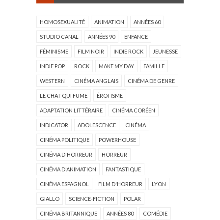
HOMOSEXUALITÉ
ANIMATION
ANNÉES 60
STUDIO CANAL
ANNÉES 90
ENFANCE
FÉMINISME
FILM NOIR
INDIE ROCK
JEUNESSE
INDIE POP
ROCK
MAKE MY DAY
FAMILLE
WESTERN
CINÉMA ANGLAIS
CINÉMA DE GENRE
LE CHAT QUI FUME
ÉROTISME
ADAPTATION LITTÉRAIRE
CINÉMA CORÉEN
INDICATOR
ADOLESCENCE
CINÉMA
CINÉMA POLITIQUE
POWERHOUSE
CINÉMA D'HORREUR
HORREUR
CINÉMA D'ANIMATION
FANTASTIQUE
CINÉMA ESPAGNOL
FILM D'HORREUR
LYON
GIALLO
SCIENCE-FICTION
POLAR
CINÉMA BRITANNIQUE
ANNÉES 80
COMÉDIE