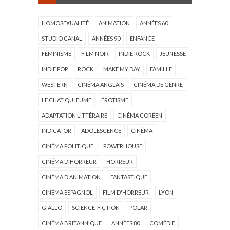
HOMOSEXUALITÉ
ANIMATION
ANNÉES 60
STUDIO CANAL
ANNÉES 90
ENFANCE
FÉMINISME
FILM NOIR
INDIE ROCK
JEUNESSE
INDIE POP
ROCK
MAKE MY DAY
FAMILLE
WESTERN
CINÉMA ANGLAIS
CINÉMA DE GENRE
LE CHAT QUI FUME
ÉROTISME
ADAPTATION LITTÉRAIRE
CINÉMA CORÉEN
INDICATOR
ADOLESCENCE
CINÉMA
CINÉMA POLITIQUE
POWERHOUSE
CINÉMA D'HORREUR
HORREUR
CINÉMA D'ANIMATION
FANTASTIQUE
CINÉMA ESPAGNOL
FILM D'HORREUR
LYON
GIALLO
SCIENCE-FICTION
POLAR
CINÉMA BRITANNIQUE
ANNÉES 80
COMÉDIE