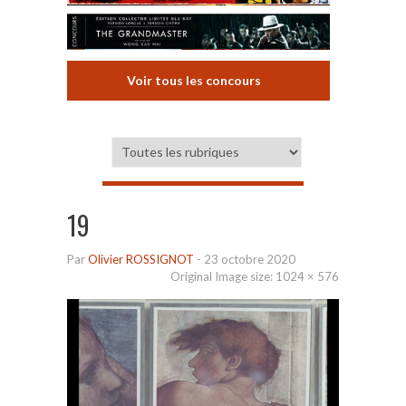
Voir tous les concours
19
Par
Olivier ROSSIGNOT
-
23 octobre 2020
Original Image size:
1024 × 576