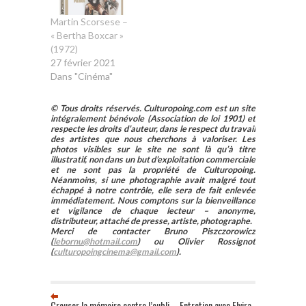
Martin Scorsese –
« Bertha Boxcar »
(1972)
27 février 2021
Dans "Cinéma"
© Tous droits réservés. Culturopoing.com est un site
intégralement bénévole (Association de loi 1901) et
respecte les droits d’auteur, dans le respect du travail
des artistes que nous cherchons à valoriser. Les
photos visibles sur le site ne sont là qu’à titre
illustratif, non dans un but d’exploitation commerciale
et ne sont pas la propriété de Culturopoing.
Néanmoins, si une photographie avait malgré tout
échappé à notre contrôle, elle sera de fait enlevée
immédiatement. Nous comptons sur la bienveillance
et vigilance de chaque lecteur – anonyme,
distributeur, attaché de presse, artiste, photographe.
Merci de contacter Bruno Piszczorowicz
(
lebornu@hotmail.com
) ou Olivier Rossignot
(
culturopoingcinema@gmail.com
).
Creuser la mémoire contre l’oubli – Entretien avec Elvira