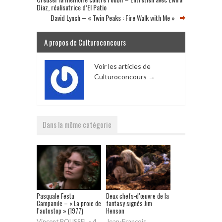
Diaz, réalisatrice d’El Patio
David Lynch – « Twin Peaks : Fire Walk with Me »
A propos de Culturoconcours
Voir les articles de
Culturoconcours
→
Dans la même catégorie
Pasquale Festa
Deux chefs-d’œuvre de la
Campanile – « La proie de
fantasy signés Jim
l’autostop » (1977)
Henson
Vincent ROUSSEL
-
4
Jean-François