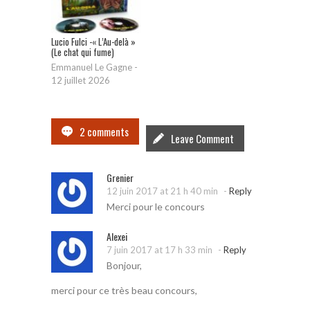
Lucio Fulci -« L’Au-delà »
(Le chat qui fume)
Emmanuel Le Gagne
-
12 juillet 2026
2 comments
Leave Comment
Grenier
-
12 juin 2017 at 21 h 40 min
Reply
Merci pour le concours
Alexei
-
7 juin 2017 at 17 h 33 min
Reply
Bonjour,
merci pour ce très beau concours,