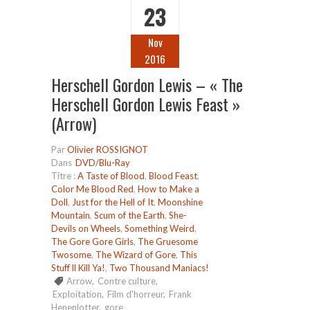
23
Nov
2016
Herschell Gordon Lewis – « The
Herschell Gordon Lewis Feast »
(Arrow)
Par
Olivier ROSSIGNOT
Dans
DVD/Blu-Ray
Titre :
A Taste of Blood
,
Blood Feast
,
Color Me Blood Red
,
How to Make a
Doll
,
Just for the Hell of It
,
Moonshine
Mountain
,
Scum of the Earth
,
She-
Devils on Wheels
,
Something Weird
,
The Gore Gore Girls
,
The Gruesome
Twosome
,
The Wizard of Gore
,
This
Stuff ll Kill Ya!
,
Two Thousand Maniacs!
Arrow
,
Contre culture
,
Exploitation
,
Film d'horreur
,
Frank
Henenlotter
,
gore