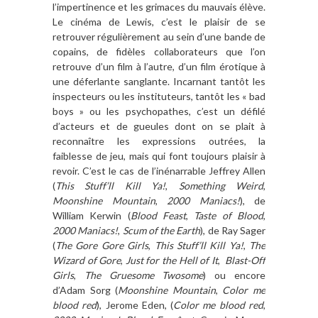
l’impertinence et les grimaces du mauvais élève.
Le cinéma de Lewis, c’est le plaisir de se
retrouver régulièrement au sein d’une bande de
copains, de fidèles collaborateurs que l’on
retrouve d’un film à l’autre, d’un film érotique à
une déferlante sanglante. Incarnant tantôt les
inspecteurs ou les instituteurs, tantôt les « bad
boys » ou les psychopathes, c’est un défilé
d’acteurs et de gueules dont on se plait à
reconnaître les expressions outrées, la
faiblesse de jeu, mais qui font toujours plaisir à
revoir. C’est le cas de l’inénarrable Jeffrey Allen
(
This Stuff’ll Kill Ya!
,
Something Weird
,
Moonshine Mountain
,
2000 Maniacs!
), de
William Kerwin (
Blood Feast
,
Taste of Blood
,
2000 Maniacs!
,
Scum of the Earth
), de Ray Sager
(
The Gore Gore Girls
,
This Stuff’ll Kill Ya!
,
The
Wizard of Gore
,
Just for the Hell of It
,
Blast-Off
Girls
,
The Gruesome Twosome
) ou encore
d’Adam Sorg (
Moonshine Mountain
,
Color me
blood red
), Jerome Eden, (
Color me blood red
,