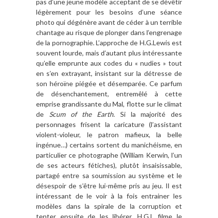
pas d’une jeune modèle acceptant de se dévêtir
légèrement pour les besoins d’une séance
photo qui dégénère avant de céder à un terrible
chantage au risque de plonger dans l’engrenage
de la pornographie. L’approche de H.G.Lewis est
souvent lourde, mais d’autant plus intéressante
qu’elle emprunte aux codes du « nudies » tout
en s’en extrayant, insistant sur la détresse de
son héroïne piégée et désemparée. Ce parfum
de désenchantement, entremêlé à cette
emprise grandissante du Mal, flotte sur le climat
de
Scum of the Earth
. Si la majorité des
personnages frisent la caricature (l’assistant
violent-violeur, le patron mafieux, la belle
ingénue…) certains sortent du manichéisme, en
particulier ce photographe (William Kerwin, l’un
de ses acteurs fétiches), plutôt insaisissable,
partagé entre sa soumission au système et le
désespoir de s’être lui-même pris au jeu. Il est
intéressant de le voir à la fois entrainer les
modèles dans la spirale de la corruption et
tenter ensuite de les libérer. H.G.L filme le