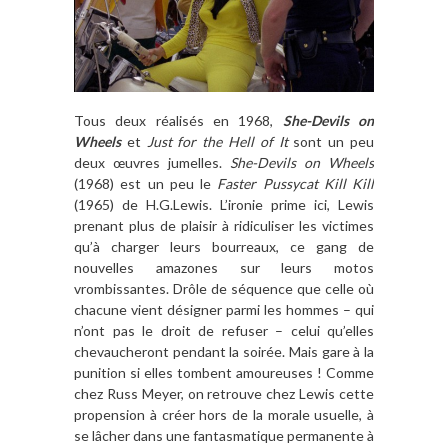
Tous deux réalisés en 1968,
She-Devils on
Wheels
et
Just for the Hell of It
sont un peu
deux œuvres jumelles.
She-Devils on Wheels
(1968) est un peu le
Faster Pussycat Kill Kill
(1965) de H.G.Lewis. L’ironie prime ici, Lewis
prenant plus de plaisir à ridiculiser les victimes
qu’à charger leurs bourreaux, ce gang de
nouvelles amazones sur leurs motos
vrombissantes. Drôle de séquence que celle où
chacune vient désigner parmi les hommes – qui
n’ont pas le droit de refuser – celui qu’elles
chevaucheront pendant la soirée. Mais gare à la
punition si elles tombent amoureuses ! Comme
chez Russ Meyer, on retrouve chez Lewis cette
propension à créer hors de la morale usuelle, à
se lâcher dans une fantasmatique permanente à