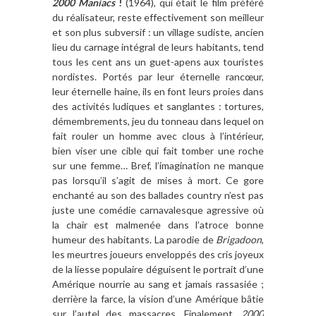
2000 Maniacs
!
(1964), qui était le film préféré
du réalisateur, reste effectivement son meilleur
et son plus subversif : un village sudiste, ancien
lieu du carnage intégral de leurs habitants, tend
tous les cent ans un guet-apens aux touristes
nordistes. Portés par leur éternelle rancœur,
leur éternelle haine, ils en font leurs proies dans
des activités ludiques et sanglantes : tortures,
démembrements, jeu du tonneau dans lequel on
fait rouler un homme avec clous à l’intérieur,
bien viser une cible qui fait tomber une roche
sur une femme… Bref, l’imagination ne manque
pas lorsqu’il s’agit de mises à mort. Ce gore
enchanté au son des ballades country n’est pas
juste une comédie carnavalesque agressive où
la chair est malmenée dans l’atroce bonne
humeur des habitants. La parodie de
Brigadoon
,
les meurtres joueurs enveloppés des cris joyeux
de la liesse populaire déguisent le portrait d’une
Amérique nourrie au sang et jamais rassasiée ;
derrière la farce, la vision d’une Amérique bâtie
sur l’autel des massacres. Finalement,
2000