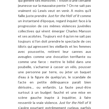
qui génère ses monstres ? Vision d’une certaine
jeunesse sur la mauvaise pente ? On ne sait pas
vraiment où Lewis veut en venir. A moins qu’il
faille juste prendre
Just for the Hell of It
comme
un instantané d’époque, regard inquiet face à la
progression de ces mêmes violences juvéniles
collectives qui virent émerger Charles Manson
et ses acolytes. Toujours est-il qu’on ne sait pas
toujours si l’on doit prendre le spectacle de ces
idiots qui agressent les vieillards et les femmes
avec poussette, retirent leur cannes aux
aveugles comme une évocation terrifiante ou
comme une farce : mettre le bébé dans une
poubelle, s’acharner à casser un vélo, pousser
une personne par terre, ou jeter un baquet
d’eau à la figure de quelqu’un, le scandale de
l’acte en petite délinquance paraît bien
dérisoire… ou enfantin. La faute peut-être
surtout à un budget fauché et une mise en
scène gauche inapte à inquiéter, à faire
ressentir la vraie violence.
Just for the Hell of It
s’avère pourtant extrêmement curieux, parfois