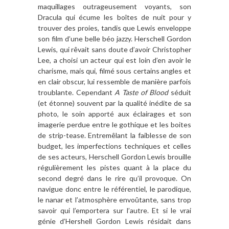
maquillages outrageusement voyants, son
Dracula qui écume les boîtes de nuit pour y
trouver des proies, tandis que Lewis enveloppe
son film d’une belle béo jazzy. Herschell Gordon
Lewis, qui rêvait sans doute d’avoir Christopher
Lee, a choisi un acteur qui est loin d’en avoir le
charisme, mais qui, filmé sous certains angles et
en clair obscur, lui ressemble de manière parfois
troublante. Cependant
A Taste of Blood
séduit
(et étonne) souvent par la qualité inédite de sa
photo, le soin apporté aux éclairages et son
imagerie perdue entre le gothique et les boites
de strip-tease. Entremêlant la faiblesse de son
budget, les imperfections techniques et celles
de ses acteurs, Herschell Gordon Lewis brouille
régulièrement les pistes quant à la place du
second degré dans le rire qu’il provoque. On
navigue donc entre le référentiel, le parodique,
le nanar et l’atmosphère envoûtante, sans trop
savoir qui l’emportera sur l’autre. Et si le vrai
génie d’Hershell Gordon Lewis résidait dans