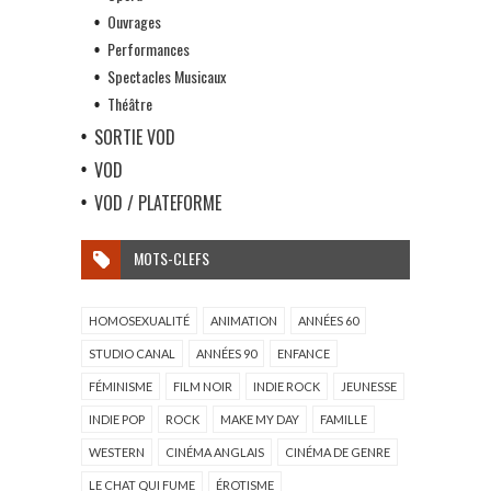
Ouvrages
Performances
Spectacles Musicaux
Théâtre
SORTIE VOD
VOD
VOD / PLATEFORME
MOTS-CLEFS
HOMOSEXUALITÉ
ANIMATION
ANNÉES 60
STUDIO CANAL
ANNÉES 90
ENFANCE
FÉMINISME
FILM NOIR
INDIE ROCK
JEUNESSE
INDIE POP
ROCK
MAKE MY DAY
FAMILLE
WESTERN
CINÉMA ANGLAIS
CINÉMA DE GENRE
LE CHAT QUI FUME
ÉROTISME