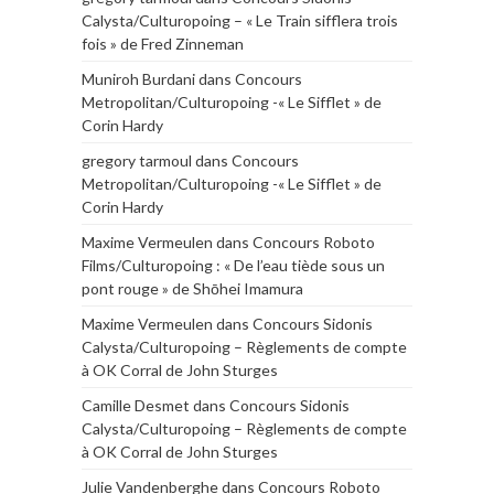
Calysta/Culturopoing – « Le Train sifflera trois
fois » de Fred Zinneman
Muniroh Burdani
dans
Concours
Metropolitan/Culturopoing -« Le Sifflet » de
Corin Hardy
gregory tarmoul
dans
Concours
Metropolitan/Culturopoing -« Le Sifflet » de
Corin Hardy
Maxime Vermeulen
dans
Concours Roboto
Films/Culturopoing : « De l’eau tiède sous un
pont rouge » de Shōhei Imamura
Maxime Vermeulen
dans
Concours Sidonis
Calysta/Culturopoing – Règlements de compte
à OK Corral de John Sturges
Camille Desmet
dans
Concours Sidonis
Calysta/Culturopoing – Règlements de compte
à OK Corral de John Sturges
Julie Vandenberghe
dans
Concours Roboto