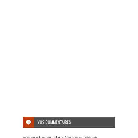
VOS COMMENTAIRES
gregory tarmoul
dans
Concours Sidonis