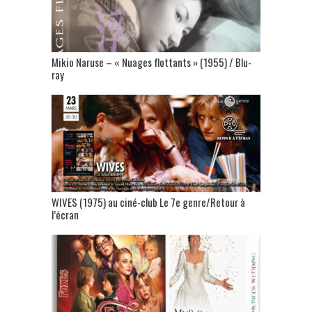
Mikio Naruse – « Nuages flottants » (1955) / Blu-
ray
WIVES (1975) au ciné-club Le 7e genre/Retour à
l’écran