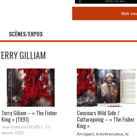
Voir to
SCÈNES/EXPOS
TERRY GILLIAM
Terry Giliam – « The Fisher
Concours Wild Side /
King » (1991)
Culturopoing – « The Fisher
King »
Jean-François DICKELI
-
21
janvier 2022
Arrogant, irrévérencieux, le