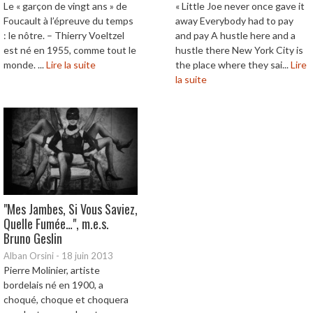
Le « garçon de vingt ans » de
« Little Joe never once gave it
Foucault à l’épreuve du temps
away Everybody had to pay
: le nôtre. – Thierry Voeltzel
and pay A hustle here and a
est né en 1955, comme tout le
hustle there New York City is
monde. ...
Lire la suite
the place where they sai...
Lire
la suite
"Mes Jambes, Si Vous Saviez,
Quelle Fumée…", m.e.s.
Bruno Geslin
Alban Orsini
-
18 juin 2013
Pierre Molinier, artiste
bordelais né en 1900, a
choqué, choque et choquera