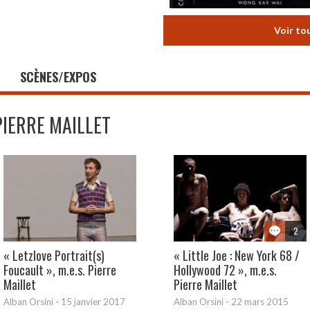
Voir to
SCÈNES/EXPOS
PIERRE MAILLET
2
« Letzlove Portrait(s)
« Little Joe : New York 68 /
Foucault », m.e.s. Pierre
Hollywood 72 », m.e.s.
Maillet
Pierre Maillet
Alban Orsini
-
15 janvier 2017
Alban Orsini
-
22 mars 2015