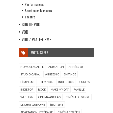
Performances
Spectacles Musicaux
Théâtre
SORTIE VOD
VOD
VOD / PLATEFORME
MOTS-CLEFS
HOMOSEXUALITÉ
ANIMATION
ANNÉES 60
STUDIO CANAL
ANNÉES 90
ENFANCE
FÉMINISME
FILM NOIR
INDIE ROCK
JEUNESSE
INDIE POP
ROCK
MAKE MY DAY
FAMILLE
WESTERN
CINÉMA ANGLAIS
CINÉMA DE GENRE
LE CHAT QUI FUME
ÉROTISME
ADAPTATION LITTÉRAIRE
CINÉMA CORÉEN