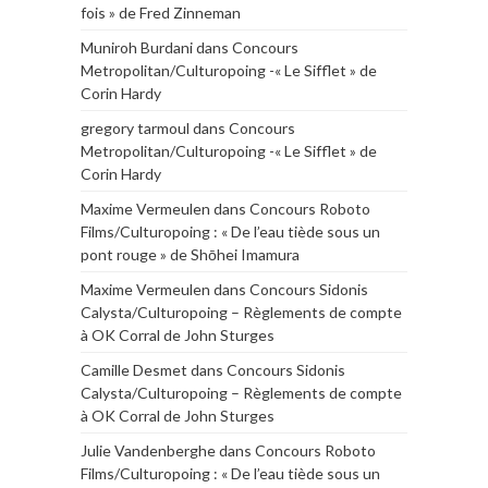
fois » de Fred Zinneman
Muniroh Burdani
dans
Concours
Metropolitan/Culturopoing -« Le Sifflet » de
Corin Hardy
gregory tarmoul
dans
Concours
Metropolitan/Culturopoing -« Le Sifflet » de
Corin Hardy
Maxime Vermeulen
dans
Concours Roboto
Films/Culturopoing : « De l’eau tiède sous un
pont rouge » de Shōhei Imamura
Maxime Vermeulen
dans
Concours Sidonis
Calysta/Culturopoing – Règlements de compte
à OK Corral de John Sturges
Camille Desmet
dans
Concours Sidonis
Calysta/Culturopoing – Règlements de compte
à OK Corral de John Sturges
Julie Vandenberghe
dans
Concours Roboto
Films/Culturopoing : « De l’eau tiède sous un