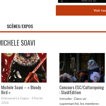
Voir to
SCÈNES/EXPOS
MICHELE SOAVI
Michele Soavi – « Bloody
Concours ESC/Culturopoing
Bird »
: Slash’Edition
Emmanuel Le Gagne
-
4 février
Intruder : Dans un
2026
supermarché, les membres