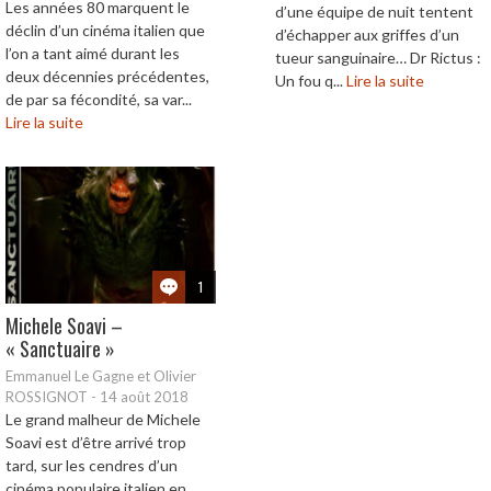
Les années 80 marquent le
d’une équipe de nuit tentent
déclin d’un cinéma italien que
d’échapper aux griffes d’un
l’on a tant aimé durant les
tueur sanguinaire… Dr Rictus :
deux décennies précédentes,
Un fou q...
Lire la suite
de par sa fécondité, sa var...
Lire la suite
1
Michele Soavi –
« Sanctuaire »
Emmanuel Le Gagne et Olivier
ROSSIGNOT
-
14 août 2018
Le grand malheur de Michele
Soavi est d’être arrivé trop
tard, sur les cendres d’un
cinéma populaire italien en