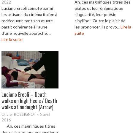
Ah, ces magnifiques titres des
2022
Luciano Ercoli compte parmi
giallos et leur énigmatique
les artisans du cinéma italien à
singularité, leur poésie
redécouvrir, tant son œuvre
sibylline ! Outre le plaisir de
parait cohérente à l’aune
les prononcer, ils provo...
Lire la
d’une nouvelle approche, ...
suite
Lire la suite
Luciano Ercoli – Death
walks on high Heels / Death
walks at midnight (Arrow)
Olivier ROSSIGNOT
-
6 avril
2016
Ah, ces magnifiques titres
des giallos et leur énigmatique