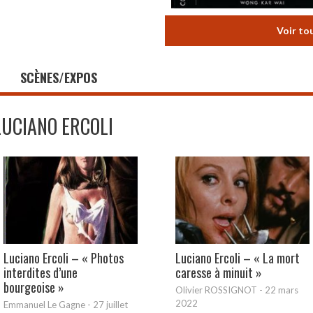
Voir to
SCÈNES/EXPOS
LUCIANO ERCOLI
Luciano Ercoli – « Photos
Luciano Ercoli – « La mort
interdites d’une
caresse à minuit »
bourgeoise »
Olivier ROSSIGNOT
-
22 mars
2022
Emmanuel Le Gagne
-
27 juillet