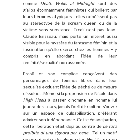
comme
Death Walks at Midnight
sont des
giallos étonnamment féministes qui brillent par
leurs héroïnes atypiques : elles n’obéissent pas
au stéréotype de la scream queen ou de la
victime sans substance. Ercoli n’est pas Jean-
Claude Brisseau, mais porte un intérêt aussi
visible pour le mystère du fantasme féminin et la
fascination qu’elle exerce chez les hommes – y
compris en abordant l’idée de leur
féminité/sexualité non assumée.
Ercoli et son complice conçoivent des
personnages de femmes libres dans leur
sexualité excluant l’idée de péché ou de mœurs
dissolues. Même si la propension de Nicole dans
High Heels
à passer d’homme en homme lui
jouera des tours, jamais l’oeil d’Ercoli ne s’ouvre
sur un espace de culpabilisation, préférant
admirer son indépendance. Cette émancipation,
cette libération était déjà au centre de
Le foto
proibite di una signora per bene
. Tel un motif
récurrent qui se développe d’un film à l’autre, on