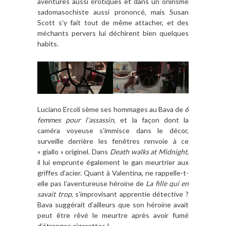
aventures aussi érotiques et dans un onirisme
sadomasochiste aussi prononcé, mais Susan
Scott s’y fait tout de même attacher, et des
méchants pervers lui déchirent bien quelques
habits.
Luciano Ercoli sème ses hommages au Bava de
6
femmes pour l’assassin
, et la façon dont la
caméra voyeuse s’immisce dans le décor,
surveille derrière les fenêtres renvoie à ce
« giallo » originel. Dans
Death walks at Midnight,
il lui emprunte également le gan meurtrier aux
griffes d’acier. Quant à Valentina, ne rappelle-t-
elle pas l’aventureuse héroïne de
La fille qui en
savait trop
, s’improvisant apprentie détective ?
Bava suggérait d’ailleurs que son héroïne avait
peut être rêvé le meurtre après avoir fumé
d’étranges cigarettes !