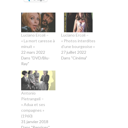
Luciano Ercoli –
Luciano Ercoli –
« La mort caresse à
« Photos interdites
minuit »
d’une bourgeoise »
22 mars 2022
27 juillet 2022
Dans "DVD/Blu-
Dans "Cinéma"
Ray"
Antonio
Pietrangeli –
« Adua et ses
compagnes »
(1960)
31 janvier 2018
Dans "Reprises"