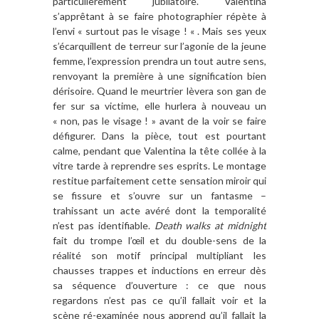
particulièrement jubilatoire. Valentina
s’apprêtant à se faire photographier répète à
l’envi « surtout pas le visage ! « . Mais ses yeux
s’écarquillent de terreur sur l’agonie de la jeune
femme, l’expression prendra un tout autre sens,
renvoyant la première à une signification bien
dérisoire. Quand le meurtrier lèvera son gan de
fer sur sa victime, elle hurlera à nouveau un
« non, pas le visage ! » avant de la voir se faire
défigurer. Dans la pièce, tout est pourtant
calme, pendant que Valentina la tête collée à la
vitre tarde à reprendre ses esprits. Le montage
restitue parfaitement cette sensation miroir qui
se fissure et s’ouvre sur un fantasme –
trahissant un acte avéré dont la temporalité
n’est pas identifiable.
Death walks at midnight
fait du trompe l’œil et du double-sens de la
réalité son motif principal multipliant les
chausses trappes et inductions en erreur dès
sa séquence d’ouverture : ce que nous
regardons n’est pas ce qu’il fallait voir et la
scène ré-examinée nous apprend qu’il fallait la