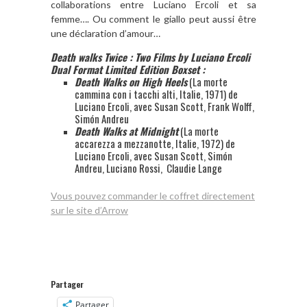
collaborations entre Luciano Ercoli et sa
femme…. Ou comment le giallo peut aussi être
une déclaration d’amour…
Death walks Twice : Two Films by Luciano Ercoli
Dual Format Limited Edition Boxset :
Death Walks on High Heels
(La morte
cammina con i tacchi alti, Italie, 1971) de
Luciano Ercoli, avec Susan Scott, Frank Wolff,
Simón Andreu
Death Walks at Midnight
(La morte
accarezza a mezzanotte, Italie, 1972) de
Luciano Ercoli, avec Susan Scott, Simón
Andreu, Luciano Rossi, Claudie Lange
Vous pouvez commander le coffret directement
sur le site d’Arrow
Partager
Partager