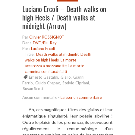
Luciano Ercoli – Death walks on
high Heels / Death walks at
midnight (Arrow)
Par
Olivier ROSSIGNOT
Dans
DVD/Blu-Ray
Par :
Luciano Ercoli
Titre :
Death walks at midnight
,
Death
walks on high Heels
,
La morte
accarezza a mezzanotte
,
La morte
cammina con i tacchi alti
Ernesto Gastaldi
,
Giallo
,
Gianni
Ferrio
,
Guido Crepax
,
Stelvio Cipriani
,
Susan Scott
Aucun commentaire
-
Laisser un commentaire
Ah, ces magnifiques titres des giallos et leur
énigmatique singularité, leur poésie sibylline !
Outre le plaisir de les prononcer, ils provoquent
régulièrement le remue-méninge d’un
spectateur est bien en peine de les raccrocher