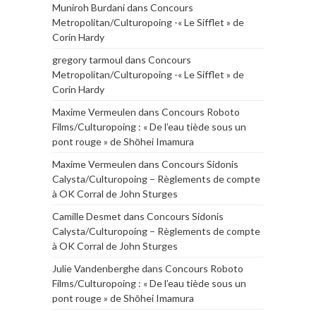
Muniroh Burdani
dans
Concours
Metropolitan/Culturopoing -« Le Sifflet » de
Corin Hardy
gregory tarmoul
dans
Concours
Metropolitan/Culturopoing -« Le Sifflet » de
Corin Hardy
Maxime Vermeulen
dans
Concours Roboto
Films/Culturopoing : « De l’eau tiède sous un
pont rouge » de Shōhei Imamura
Maxime Vermeulen
dans
Concours Sidonis
Calysta/Culturopoing – Règlements de compte
à OK Corral de John Sturges
Camille Desmet
dans
Concours Sidonis
Calysta/Culturopoing – Règlements de compte
à OK Corral de John Sturges
Julie Vandenberghe
dans
Concours Roboto
Films/Culturopoing : « De l’eau tiède sous un
pont rouge » de Shōhei Imamura