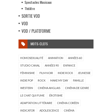
Spectacles Musicaux
Théâtre
SORTIE VOD
VOD
VOD / PLATEFORME
MOTS-CLEFS
HOMOSEXUALITÉ
ANIMATION
ANNÉES 60
STUDIO CANAL
ANNÉES 90
ENFANCE
FÉMINISME
FILM NOIR
INDIE ROCK
JEUNESSE
INDIE POP
ROCK
MAKE MY DAY
FAMILLE
WESTERN
CINÉMA ANGLAIS
CINÉMA DE GENRE
LE CHAT QUI FUME
ÉROTISME
ADAPTATION LITTÉRAIRE
CINÉMA CORÉEN
INDICATOR
ADOLESCENCE
CINÉMA