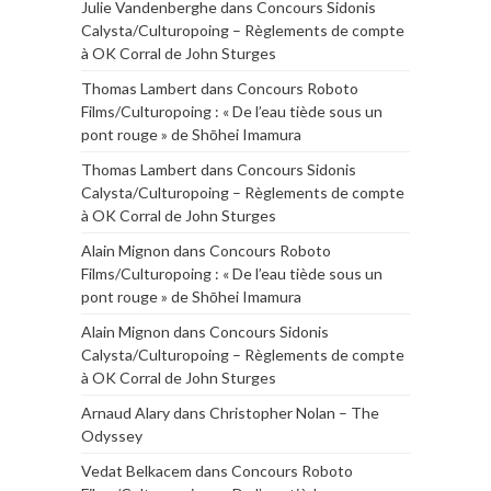
Julie Vandenberghe
dans
Concours Sidonis
Calysta/Culturopoing – Règlements de compte
à OK Corral de John Sturges
Thomas Lambert
dans
Concours Roboto
Films/Culturopoing : « De l’eau tiède sous un
pont rouge » de Shōhei Imamura
Thomas Lambert
dans
Concours Sidonis
Calysta/Culturopoing – Règlements de compte
à OK Corral de John Sturges
Alain Mignon
dans
Concours Roboto
Films/Culturopoing : « De l’eau tiède sous un
pont rouge » de Shōhei Imamura
Alain Mignon
dans
Concours Sidonis
Calysta/Culturopoing – Règlements de compte
à OK Corral de John Sturges
Arnaud Alary
dans
Christopher Nolan – The
Odyssey
Vedat Belkacem
dans
Concours Roboto