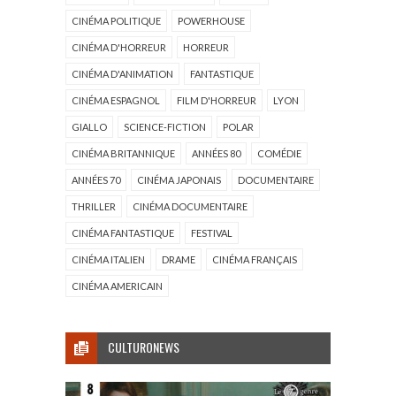
CINÉMA POLITIQUE
POWERHOUSE
CINÉMA D'HORREUR
HORREUR
CINÉMA D'ANIMATION
FANTASTIQUE
CINÉMA ESPAGNOL
FILM D'HORREUR
LYON
GIALLO
SCIENCE-FICTION
POLAR
CINÉMA BRITANNIQUE
ANNÉES 80
COMÉDIE
ANNÉES 70
CINÉMA JAPONAIS
DOCUMENTAIRE
THRILLER
CINÉMA DOCUMENTAIRE
CINÉMA FANTASTIQUE
FESTIVAL
CINÉMA ITALIEN
DRAME
CINÉMA FRANÇAIS
CINÉMA AMERICAIN
CULTURONEWS