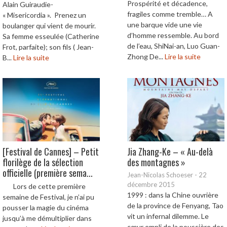
Prospérité et décadence,
Alain Guiraudie-
fragiles comme tremble… A
« Misericordia ». Prenez un
une barque vide une vie
boulanger qui vient de mourir.
d’homme ressemble. Au bord
Sa femme esseulée (Catherine
de l’eau, ShiNai-an, Luo Guan-
Frot, parfaite); son fils ( Jean-
Zhong De...
Lire la suite
B...
Lire la suite
[Festival de Cannes] – Petit
Jia Zhang-Ke – « Au-delà
florilège de la sélection
des montagnes »
officielle (première sema...
Jean-Nicolas Schoeser
-
22
décembre 2015
Lors de cette première
1999 : dans la Chine ouvrière
semaine de Festival, je n’ai pu
de la province de Fenyang, Tao
pousser la magie du cinéma
vit un infernal dilemme. Le
jusqu’à me démultiplier dans
cœur empli de la poussière des