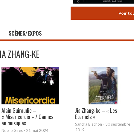
Voir to
SCÈNES/EXPOS
JIA ZHANG-KE
Alain Guiraudie –
Jia Zhang-ke – « Les
« Misericordia » / Cannes
Eternels »
en musiques
Sandra Blachon
-
30 septembre
2019
Noëlle Gires
-
21 mai 2024