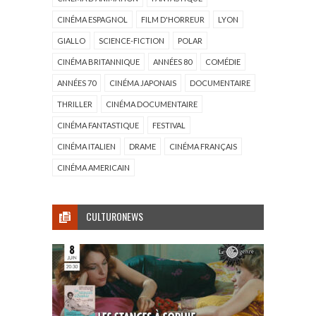
CINÉMA ESPAGNOL
FILM D'HORREUR
LYON
GIALLO
SCIENCE-FICTION
POLAR
CINÉMA BRITANNIQUE
ANNÉES 80
COMÉDIE
ANNÉES 70
CINÉMA JAPONAIS
DOCUMENTAIRE
THRILLER
CINÉMA DOCUMENTAIRE
CINÉMA FANTASTIQUE
FESTIVAL
CINÉMA ITALIEN
DRAME
CINÉMA FRANÇAIS
CINÉMA AMERICAIN
CULTURONEWS