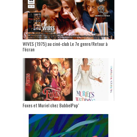
WIVES (1975) au ciné-club Le 7e genre/Retour à
l’écran
Foxes et Muriel chez BubbelPop’