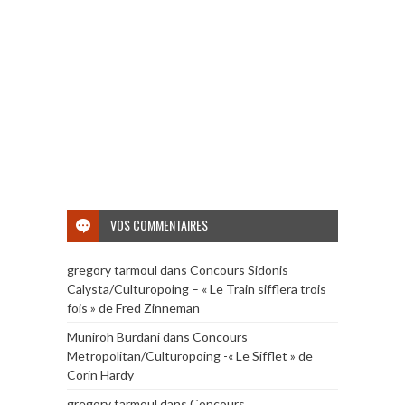
VOS COMMENTAIRES
gregory tarmoul
dans
Concours Sidonis
Calysta/Culturopoing – « Le Train sifflera trois
fois » de Fred Zinneman
Muniroh Burdani
dans
Concours
Metropolitan/Culturopoing -« Le Sifflet » de
Corin Hardy
gregory tarmoul
dans
Concours