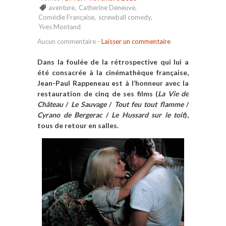
aventure
,
Catherine Deneuve
,
Comédie Française
,
screwball comedy
,
Yves Montand
Aucun commentaire
-
Laisser un commentaire
Dans la foulée de la rétrospective qui lui a
été consacrée à la cinémathèque française,
Jean-Paul Rappeneau est à l’honneur avec la
restauration de cinq de ses films (
La Vie de
Château
/
Le Sauvage
/
Tout feu tout flamme
/
Cyrano de Bergerac
/
Le Hussard sur le toit
),
tous de retour en salles.