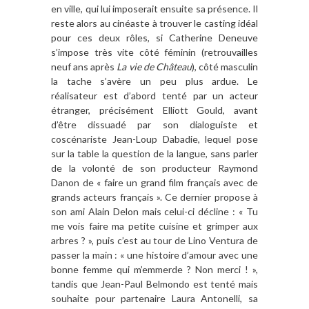
en ville, qui lui imposerait ensuite sa présence. Il
reste alors au cinéaste à trouver le casting idéal
pour ces deux rôles, si Catherine Deneuve
s’impose très vite côté féminin (retrouvailles
neuf ans après
La vie de Château
), côté masculin
la tache s’avère un peu plus ardue. Le
réalisateur est d’abord tenté par un acteur
étranger, précisément Elliott Gould, avant
d’être dissuadé par son dialoguiste et
coscénariste Jean-Loup Dabadie, lequel pose
sur la table la question de la langue, sans parler
de la volonté de son producteur Raymond
Danon de « faire un grand film français avec de
grands acteurs français ». Ce dernier propose à
son ami Alain Delon mais celui-ci décline : « Tu
me vois faire ma petite cuisine et grimper aux
arbres ? », puis c’est au tour de Lino Ventura de
passer la main : « une histoire d’amour avec une
bonne femme qui m’emmerde ? Non merci ! »,
tandis que Jean-Paul Belmondo est tenté mais
souhaite pour partenaire Laura Antonelli, sa