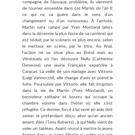
compagne de l’époque, problème, ils viennent
de tourner ensemble dans
Les Mariés de l’an II
,
ce qui ne va guère dans le sens d’un
changement ou d’un renouveau. À l’arrivée,
Martin sera campé par Yves Montand (alors
dans la décennie la plus faste de sa carrière) qui
est séduit par le scénario et plus encore, selon
le metteur en scène, par le titre. Au final,
l’action ne se situe plus au Brésil mais au
Vénézuela où l’on découvre Nelly (Catherine
Deneuve) une jeune Française expatriée à
Caracas. La veille de son mariage avec Vittorio
(Luigi Vannucchi), elle change d’avis et prend la
fuite. Poursuivie par Vittorio, elle fait irruption
dans la vie de Martin (Yves Montand), un
baroudeur solitaire et bourru qui occupe la
chambre voisine dans l’hôtel où elle s’est
réfugiée. Ce dernier, forcé à lui venir en aide doit
semer le prétendant déçu, ainsi qu’un ancien
amant, Alex (Tony Roberts) , à qui Nelly vient de
voler un tableau. Ayant réussi à mettre la jeune
femme dans un avion, Martin se retire sur une