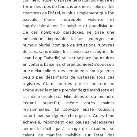
terne des rues de Caracas aux murs colorés des
chambres de l’hôtel, ou plus simplement que l’on
bascule d’une métropole violente et
imprévisible à une île paisible et paradisiaque.
De ces nombreux paradoxes, se tisse une
mécanique imparable faisant émerger un
humour pluriel (comique de situations, ruptures
de tons, sans oublier les savoureux dialogues de
Jean-Loup Dabadie) où l’action pure (poursuites
en voiture, bagarres chorégraphiées) s’oppose à
une mélancolie et des sentiments sous-jacents
peu à peu désarmants de justesse, tous ces
registres étant abordés par le metteur en
scène avec le même premier degré manifeste et
la même noblesse. Film délesté du moindre
instant superflu, même après maints
revisionnages,
Le Sauvage
épate toujours
autant par sa rigueur chirurgicale. Au rythme
échevelé, répondent des pauses nécessaires
aérant le récit, qui à l’image de la caméra se
calent de manière invisible sur l’état des