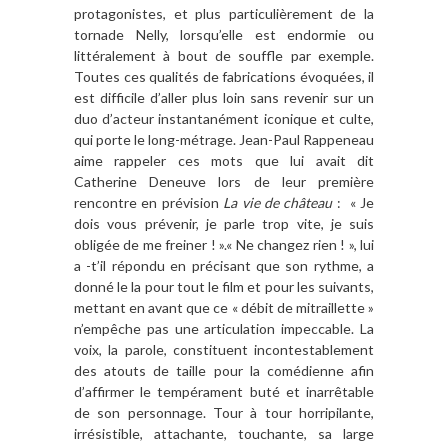
protagonistes, et plus particulièrement de la
tornade Nelly, lorsqu’elle est endormie ou
littéralement à bout de souffle par exemple.
Toutes ces qualités de fabrications évoquées, il
est difficile d’aller plus loin sans revenir sur un
duo d’acteur instantanément iconique et culte,
qui porte le long-métrage. Jean-Paul Rappeneau
aime rappeler ces mots que lui avait dit
Catherine Deneuve lors de leur première
rencontre en prévision
La vie de château
: « Je
dois vous prévenir, je parle trop vite, je suis
obligée de me freiner ! ».« Ne changez rien ! », lui
a -t’il répondu en précisant que son rythme, a
donné le la pour tout le film et pour les suivants,
mettant en avant que ce « débit de mitraillette »
n’empêche pas une articulation impeccable. La
voix, la parole, constituent incontestablement
des atouts de taille pour la comédienne afin
d’affirmer le tempérament buté et inarrêtable
de son personnage. Tour à tour horripilante,
irrésistible, attachante, touchante, sa large