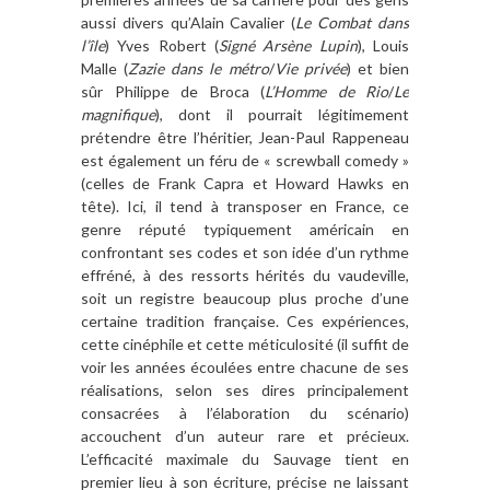
aussi divers qu’Alain Cavalier (
Le Combat dans
l’île
) Yves Robert (
Signé Arsène Lupin
), Louis
Malle (
Zazie dans le métro
/
Vie privée
) et bien
sûr Philippe de Broca (
L’Homme de Rio
/
Le
magnifique
), dont il pourrait légitimement
prétendre être l’héritier, Jean-Paul Rappeneau
est également un féru de « screwball comedy »
(celles de Frank Capra et Howard Hawks en
tête). Ici, il tend à transposer en France, ce
genre réputé typiquement américain en
confrontant ses codes et son idée d’un rythme
effréné, à des ressorts hérités du vaudeville,
soit un registre beaucoup plus proche d’une
certaine tradition française. Ces expériences,
cette cinéphile et cette méticulosité (il suffit de
voir les années écoulées entre chacune de ses
réalisations, selon ses dires principalement
consacrées à l’élaboration du scénario)
accouchent d’un auteur rare et précieux.
L’efficacité maximale du Sauvage tient en
premier lieu à son écriture, précise ne laissant