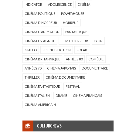
INDICATOR
ADOLESCENCE
CINÉMA
CINÉMA POLITIQUE
POWERHOUSE
CINÉMA D'HORREUR
HORREUR
CINÉMA D'ANIMATION
FANTASTIQUE
CINÉMA ESPAGNOL
FILM D'HORREUR
LYON
GIALLO
SCIENCE-FICTION
POLAR
CINÉMA BRITANNIQUE
ANNÉES 80
COMÉDIE
ANNÉES 70
CINÉMA JAPONAIS
DOCUMENTAIRE
THRILLER
CINÉMA DOCUMENTAIRE
CINÉMA FANTASTIQUE
FESTIVAL
CINÉMA ITALIEN
DRAME
CINÉMA FRANÇAIS
CINÉMA AMERICAIN
CULTURONEWS