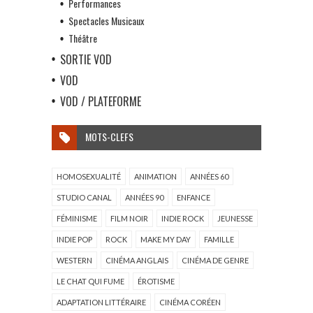
Performances
Spectacles Musicaux
Théâtre
SORTIE VOD
VOD
VOD / PLATEFORME
MOTS-CLEFS
HOMOSEXUALITÉ
ANIMATION
ANNÉES 60
STUDIO CANAL
ANNÉES 90
ENFANCE
FÉMINISME
FILM NOIR
INDIE ROCK
JEUNESSE
INDIE POP
ROCK
MAKE MY DAY
FAMILLE
WESTERN
CINÉMA ANGLAIS
CINÉMA DE GENRE
LE CHAT QUI FUME
ÉROTISME
ADAPTATION LITTÉRAIRE
CINÉMA CORÉEN