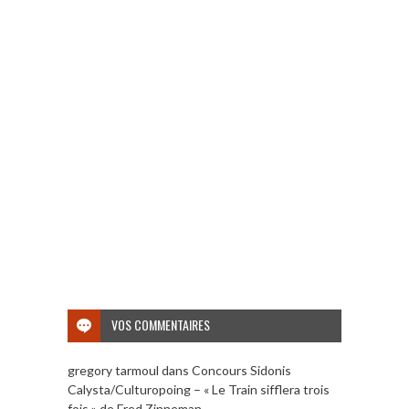
VOS COMMENTAIRES
gregory tarmoul
dans
Concours Sidonis
Calysta/Culturopoing – « Le Train sifflera trois
fois » de Fred Zinneman