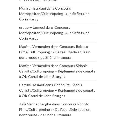
Muniroh Burdani
dans
Concours
Metropolitan/Culturopoing -« Le Sifflet » de
Corin Hardy
gregory tarmoul
dans
Concours
Metropolitan/Culturopoing -« Le Sifflet » de
Corin Hardy
Maxime Vermeulen
dans
Concours Roboto
Films/Culturopoing : « De l’eau tiède sous un
pont rouge » de Shōhei Imamura
Maxime Vermeulen
dans
Concours Sidonis
Calysta/Culturopoing – Règlements de compte
à OK Corral de John Sturges
Camille Desmet
dans
Concours Sidonis
Calysta/Culturopoing – Règlements de compte
à OK Corral de John Sturges
Julie Vandenberghe
dans
Concours Roboto
Films/Culturopoing : « De l’eau tiède sous un
pont rouge » de Shōhei Imamura