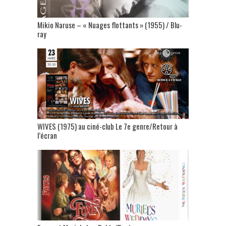
Mikio Naruse – « Nuages flottants » (1955) / Blu-
ray
WIVES (1975) au ciné-club Le 7e genre/Retour à
l’écran